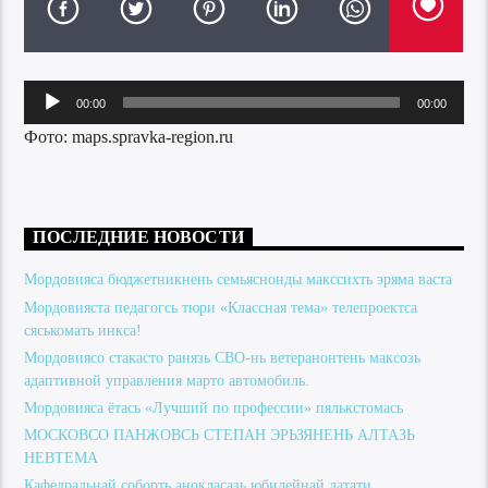
Аудиоплеер
00:00
00:00
Фото: maps.spravka-region.ru
ПОСЛЕДНИЕ НОВОСТИ
Мордовияса бюджетникнень семьяснонды макссихть эряма васта
Мордовияста педагогсь тюри «Классная тема» телепроектса
сяськомать инкса!
Мордовиясо стакасто ранязь СВО-нь ветеранонтень максозь
адаптивной управления марто автомобиль.
Мордовияса ётась «Лучший по профессии» пялькстомась
МОСКОВСО ПАНЖОВСЬ СТЕПАН ЭРЬЗЯНЕНЬ АЛТАЗЬ
НЕВТЕМА
Кафедральнай соборть анокласазь юбилейнай датати