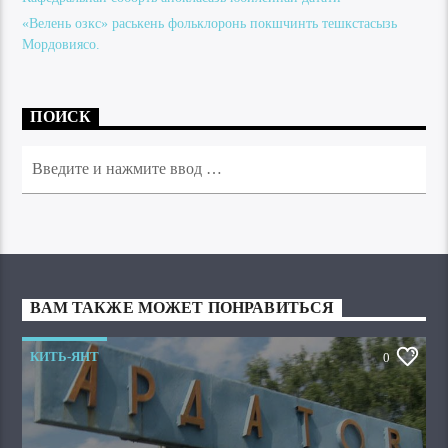
«Велень озкс» раськень фольклоронь покшчинть тешкстасызь
Мордовиясо.
ПОИСК
ВАМ ТАКЖЕ МОЖЕТ ПОНРАВИТЬСЯ
КИТЬ-ЯНТ
0