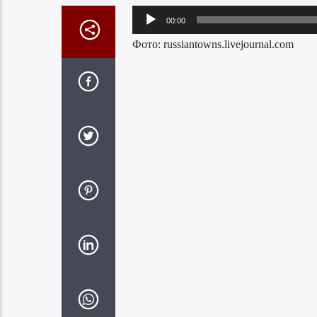
Аудиоплеер
00:00
Фото: russiantowns.livejournal.com