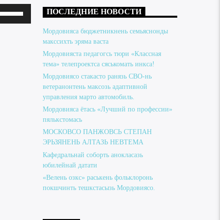
Используйте
ПОСЛЕДНИЕ НОВОСТИ
клавиши
Мордовияса бюджетникнень семьяснонды
вверх/
макссихть эряма васта
Мордовияста педагогсь тюри «Классная
вниз,
тема» телепроектса сяськомать инкса!
чтобы
Мордовиясо стакасто ранязь СВО-нь
увеличить
ветеранонтень максозь адаптивной
управления марто автомобиль.
или
Мордовияса ётась «Лучший по профессии»
уменьшить
пялькстомась
громкость.
МОСКОВСО ПАНЖОВСЬ СТЕПАН
ЭРЬЗЯНЕНЬ АЛТАЗЬ НЕВТЕМА
Кафедральнай соборть анокласазь
юбилейнай датати
«Велень озкс» раськень фольклоронь
покшчинть тешкстасызь Мордовиясо.