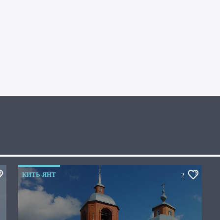
КИТЬ-ЯНТ
2