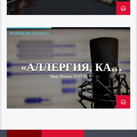
МОКШЕНЬ КЯЛЬСА
«АЛЛЕРГИЯ, КАК
СИМПТОМ
Эфир Мокша 28.07.26
ЗАБОЛЕВАНИЯ»