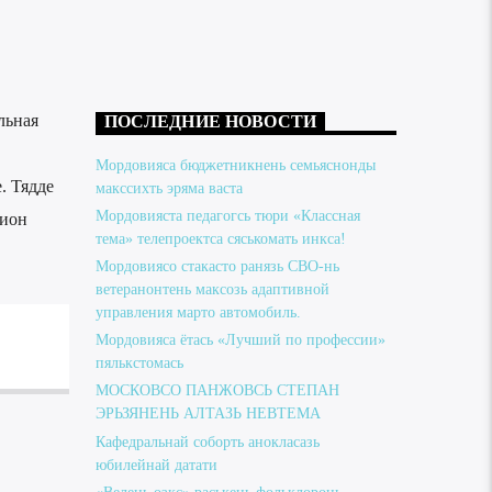
льная
ПОСЛЕДНИЕ НОВОСТИ
Мордовияса бюджетникнень семьяснонды
. Тядде
макссихть эряма васта
Мордовияста педагогсь тюри «Классная
лион
тема» телепроектса сяськомать инкса!
Мордовиясо стакасто ранязь СВО-нь
ветеранонтень максозь адаптивной
управления марто автомобиль.
Мордовияса ётась «Лучший по профессии»
пялькстомась
МОСКОВСО ПАНЖОВСЬ СТЕПАН
ЭРЬЗЯНЕНЬ АЛТАЗЬ НЕВТЕМА
Кафедральнай соборть анокласазь
юбилейнай датати