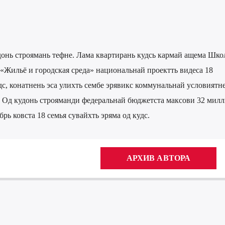
донь строямань тефне. Лама квартирань кудсь кармай ащема Шко
ь «Жильё и городская среда» национальнай проектть видеса 18
дс, конатнень эса улихть сембе эрявикс коммунальнай условиятне
 Од кудонь строяманди федеральнай бюджетста максови 32 мил
брь ковста 18 семья сувайхть эряма од кудс.
АРХИВ АВТОРА