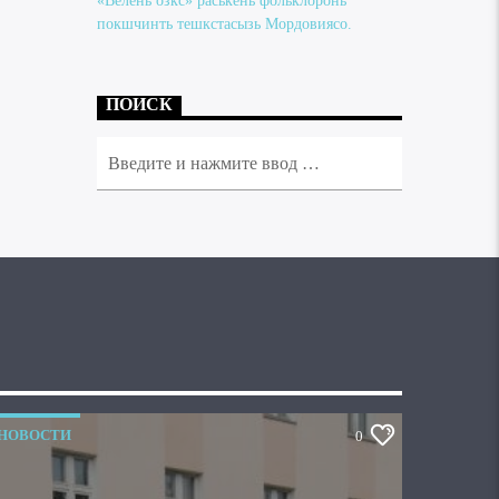
«Велень озкс» раськень фольклоронь
покшчинть тешкстасызь Мордовиясо.
ПОИСК
НОВОСТИ
0