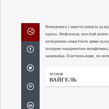
Кочкуроваса 1 мартста ушедсть од ку
куроса. Лятфтасаськ, што ётай кизот
кучкуровань семья ётасть эряма од ку
поладови нацпроектонь мольфтемась.
цалковайда. Платтнень коряс, ни октя
AUTHOR
ВАЙГЕЛЬ