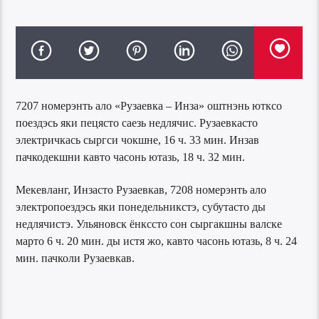
7207 номерэнть ало «Рузаевка – Инза» оштнэнь ютксо
поездэсь яки пецясто саезь недлячис. Рузаевкасто
электричкась сыргси чокшне, 16 ч. 33 мин. Инзав
пачкодекшни кавто часонь ютазь, 18 ч. 32 мин.
Мекевланг, Инзасто Рузаевкав, 7208 номерэнть ало
электропоездэсь яки понедельникстэ, субутасто ды
недлячистэ. Ульяновск ёнкссто сон сыргакшны валске
марто 6 ч. 20 мин. ды истя жо, кавто часонь ютазь, 8 ч. 24
мин. пачколи Рузаевкав.