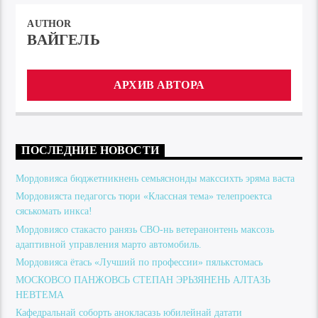
AUTHOR
ВАЙГЕЛЬ
АРХИВ АВТОРА
ПОСЛЕДНИЕ НОВОСТИ
Мордовияса бюджетникнень семьяснонды макссихть эряма васта
Мордовияста педагогсь тюри «Классная тема» телепроектса
сяськомать инкса!
Мордовиясо стакасто ранязь СВО-нь ветеранонтень максозь
адаптивной управления марто автомобиль.
Мордовияса ётась «Лучший по профессии» пялькстомась
МОСКОВСО ПАНЖОВСЬ СТЕПАН ЭРЬЗЯНЕНЬ АЛТАЗЬ
НЕВТЕМА
Кафедральнай соборть анокласазь юбилейнай датати