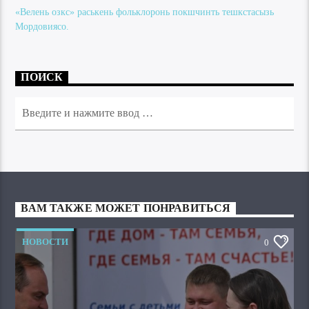
«Велень озкс» раськень фольклоронь покшчинть тешкстасызь
Мордовиясо.
ПОИСК
ВАМ ТАКЖЕ МОЖЕТ ПОНРАВИТЬСЯ
НОВОСТИ
0