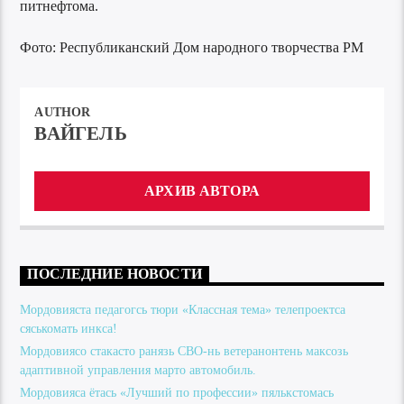
питнефтома.
Фото: Республиканский Дом народного творчества РМ
AUTHOR
ВАЙГЕЛЬ
АРХИВ АВТОРА
ПОСЛЕДНИЕ НОВОСТИ
Мордовияста педагогсь тюри «Классная тема» телепроектса
сяськомать инкса!
Мордовиясо стакасто ранязь СВО-нь ветеранонтень максозь
адаптивной управления марто автомобиль.
Мордовияса ётась «Лучший по профессии» пялькстомась