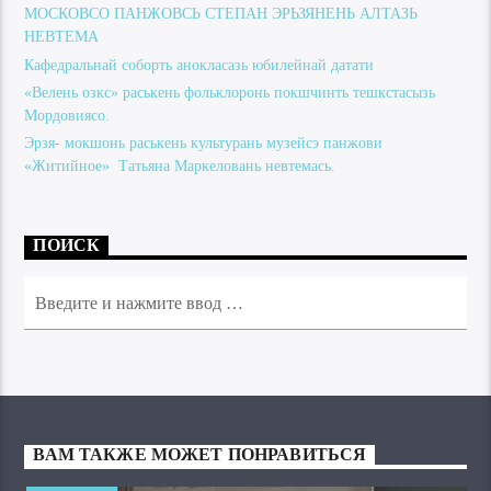
МОСКОВСО ПАНЖОВСЬ СТЕПАН ЭРЬЗЯНЕНЬ АЛТАЗЬ
НЕВТЕМА
Кафедральнай соборть анокласазь юбилейнай датати
«Велень озкс» раськень фольклоронь покшчинть тешкстасызь
Мордовиясо.
Эрзя- мокшонь раськень культурань музейсэ панжови
«Житийное» Татьяна Маркеловань невтемась.
ПОИСК
ВАМ ТАКЖЕ МОЖЕТ ПОНРАВИТЬСЯ