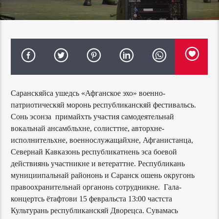
Саранскяйса ушедсь «Афганское эхо» военно-
патриотическяй моронь республиканскяй фестивальсь.
Сонь эсонза примайхть участия самодеятельнай
вокальнай ансамбльхне, солисттне, авторхне-
исполнительхне, военнослужащайхне, Афганистанца,
Севернай Кавказонь республикатнень эса боевой
действиянь участникне и ветераттне. Республикань
мунициипальнай райононь и Саранск ошень округонь
правоохранительнай органонь сотрудникне. Гала-
концертсь ётафтови 15 февральста 13:00 частста
Культурань республиканскяй Дворецса. Сувамась