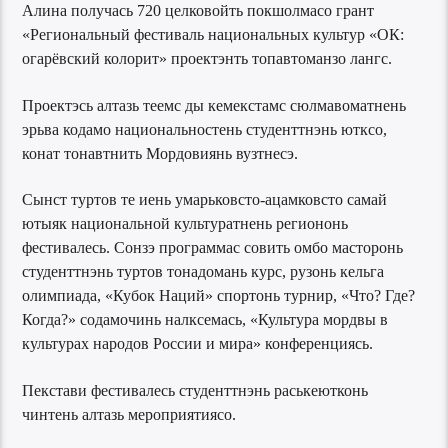
Алина получась 720 целковойть покшолмасо грант
«Региональный фестиваль национальных культур «ОК:
огарёвский колорит» проектэнть топавтоманзо лангс.
Проектэсь алтазь теемс ды кемекстамс сюлмавоматнень
эрьва кодамо национальностень студенттнэнь ютксо,
конат тонавтнить Мордовиянь вузтнесэ.
Сынст туртов те иень умарьковсто-ацамковсто самай
ютыяк национальной культуратнень региононь
фестивалесь. Сонзэ программас совить омбо масторонь
студенттнэнь туртов тонадомань курс, рузонь кельга
олимпиада, «Кубок Наций» спортонь турнир, «Что? Где?
Когда?» содамочинь налксемась, «Культура мордвы в
культурах народов России и мира» конференциясь.
Пекстави фестивалесь студенттнэнь раськеютконь
чинтень алтазь мероприятиясо.