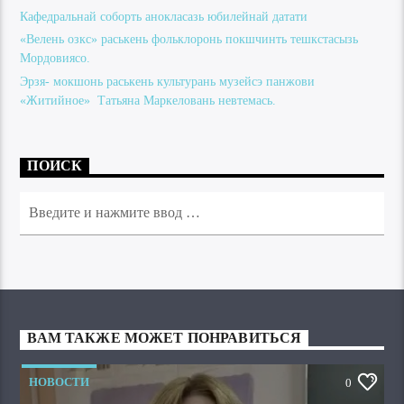
Кафедральнай соборть анокласазь юбилейнай датати
«Велень озкс» раськень фольклоронь покшчинть тешкстасызь
Мордовиясо.
Эрзя- мокшонь раськень культурань музейсэ панжови
«Житийное» Татьяна Маркеловань невтемась.
ПОИСК
ВАМ ТАКЖЕ МОЖЕТ ПОНРАВИТЬСЯ
НОВОСТИ
0