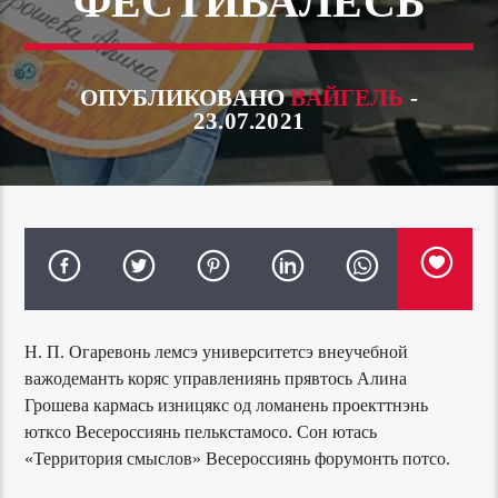
ФЕСТИВАЛЕСЬ
ОПУБЛИКОВАНО
ВАЙГЕЛЬ
-
23.07.2021
Н. П. Огаревонь лемсэ университетсэ внеучебной
важодеманть коряс управлениянь прявтось Алина
Грошева кармась изницякс од ломанень проекттнэнь
ютксо Весероссиянь пелькстамосо. Сон ютась
«Территория смыслов» Весероссиянь форумонть потсо.