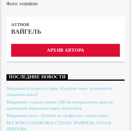
Фото: vestnikrm
AUTHOR
ВАЙГЕЛЬ
АРХИВ АВТОРА
ПОСЛЕДНИЕ НОВОСТИ
Мордовияста педагогсь тюри «Классная тема» телепроектса
сяськомать инкса!
Мордовиясо стакасто ранязь СВО-нь ветеранонтень максозь
адаптивной управления марто автомобиль.
Мордовияса ётась «Лучший по профессии» пялькстомась
МОСКОВСО ПАНЖОВСЬ СТЕПАН ЭРЬЗЯНЕНЬ АЛТАЗЬ
НЕВТЕМА