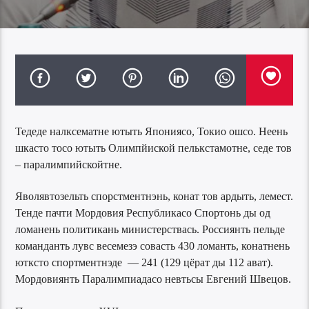
Тедеде налксематне ютыть Япониясо, Токио ошсо. Неень
шкасто тосо ютыть Олимпйиской пелькстамотне, седе тов
– паралимпийскойтне.
Яволявтозельть спорстментнэнь, конат тов ардыть, лемест.
Тенде пачти Мордовия Республикасо Спортонь ды од
ломанень политикань министерствась. Россиянть пельде
команданть лувс весемезэ совасть 430 ломанть, конатнень
ютксто спортментнэде — 241 (129 цёрат ды 112 ават).
Мордовиянть Паралимпиадасо невтьсы Евгений Швецов.