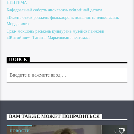
НЕВТЕМА
Кафедральнай соборть анокласазь юбилейнай датати
«Велень озкс» раськень фольклоронь покшчинть тешкстасызь
Мордовиясо.
Эрзя- мокшонь раськень культурань музейсэ панжови
«Житийное» Татьяна Маркеловань невтемась.
ПОИСК
ВАМ ТАКЖЕ МОЖЕТ ПОНРАВИТЬСЯ
НОВОСТИ
0