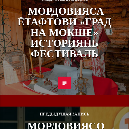
МОРДОВИЯСА
ЁТАФТОВИ «ГРАД
НА МОКШЕ»
ИСТОРИЯНЬ
ФЕСТИВАЛЬ
ПРЕДЫДУЩАЯ ЗАПИСЬ
МОРДОВИЯСО