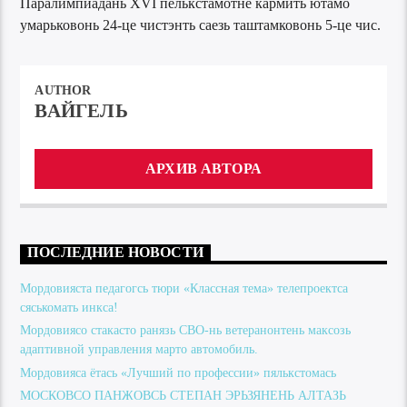
Паралимпиадань XVI пелькстамотне кармить ютамо
умарьковонь 24-це чистэнть саезь таштамковонь 5-це чис.
AUTHOR
ВАЙГЕЛЬ
АРХИВ АВТОРА
ПОСЛЕДНИЕ НОВОСТИ
Мордовияста педагогсь тюри «Классная тема» телепроектса
сяськомать инкса!
Мордовиясо стакасто ранязь СВО-нь ветеранонтень максозь
адаптивной управления марто автомобиль.
Мордовияса ётась «Лучший по профессии» пялькстомась
МОСКОВСО ПАНЖОВСЬ СТЕПАН ЭРЬЗЯНЕНЬ АЛТАЗЬ