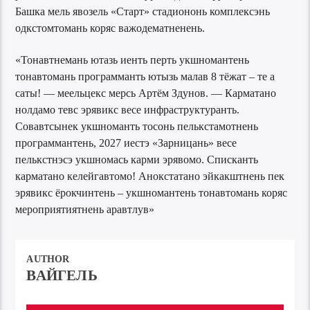
Башка мель явозель «Старт» стадиононь комплексэнь
одкстомтомань коряс важодематненень.
«Тонавтнемань ютазь иенть перть укшномантень
тонавтомань программанть ютызь малав 8 тёжат – те а
саты! — меельцекс мерсь Артём Здунов. — Карматано
нолдамо тевс эрявикс весе инфраструктуранть.
Совавтсынек укшноманть тосонь пелькстамотнень
программантень, 2027 иестэ «Зарницань» весе
пелькстнэсэ укшномась карми эрявомо. Списканть
карматано келейгавтомо! Анокстатано эйкакштнень пек
эрявикс ёрокчинтень – укшномантень тонавтомань коряс
мероприятиятнень аравтлув»
AUTHOR
ВАЙГЕЛЬ