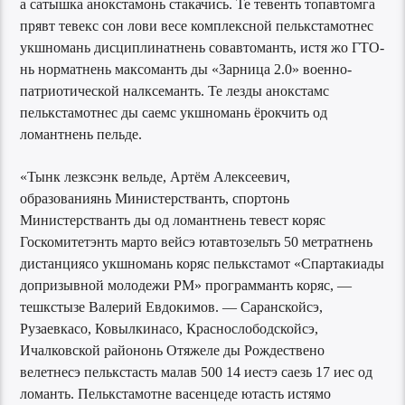
а сатышка анокстамонь стакачись. Те тевенть топавтомга
прявт тевекс сон лови весе комплексной пелькстамотнес
укшномань дисциплинатнень совавтоманть, истя жо ГТО-
нь норматнень максоманть ды «Зарница 2.0» военно-
патриотической налксеманть. Те лезды анокстамс
пелькстамотнес ды саемс укшномань ёрокчить од
ломантнень пельде.
«Тынк лезксэнк вельде, Артём Алексеевич,
образованиянь Министерстванть, спортонь
Министерстванть ды од ломантнень тевест коряс
Госкомитетэнть марто вейсэ ютавтозельть 50 метратнень
дистанциясо укшномань коряс пелькстамот «Спартакиады
допризывной молодежи РМ» программанть коряс, —
тешкстызе Валерий Евдокимов. — Саранскойсэ,
Рузаевкасо, Ковылкинасо, Краснослободскойсэ,
Ичалковской райононь Отяжеле ды Рождествено
велетнесэ пелькстасть малав 500 14 иестэ саезь 17 иес од
ломанть. Пелькстамотне васенцеде ютасть истямо