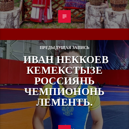
ПРЕДЫДУЩАЯ ЗАПИСЬ
ИВАН НЕККОЕВ
КЕМЕКСТЫЗЕ
РОССИЯНЬ
ЧЕМПИОНОНЬ
ЛЕМЕНТЬ.