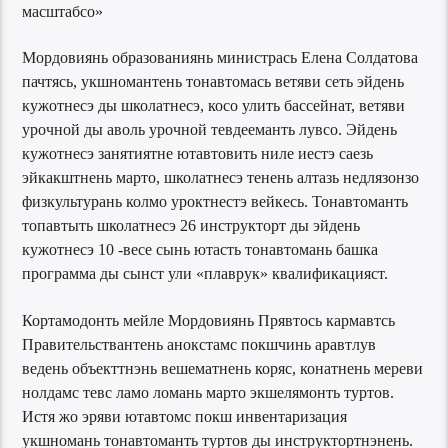
масштабсо»
Мордовиянь образованиянь министрась Елена Солдатова
пачтясь, укшномантень тонавтомась ветяви сеть эйдень
кужотнесэ ды школатнесэ, косо улить бассейнат, ветяви
урочной ды аволь урочной тевдееманть лувсо. Эйдень
кужотнесэ занятиятне ютавтовить ниле иестэ саезь
эйкакштнень марто, школатнесэ тенень алтазь недлязонзо
физкультурань колмо уроктнестэ вейкесь. Тонавтоманть
топавтыть школатнесэ 26 инструкторт ды эйдень
кужотнесэ 10 -весе сынь ютасть тонавтомань башка
программа ды сынст ули «плаврук» квалификацияст.
Кортамодонть мейле Мордовиянь Прявтось кармавтсь
Правительствантень анокстамс покшчинь аравтлув
ведень объекттнэнь вешематнень коряс, конатнень мереви
нолдамс тевс ламо ломань марто экшелямонть туртов.
Истя жо эряви ютавтомс покш инвентаризация
укшномань тонавтоманть туртов ды инструктортнэнень.