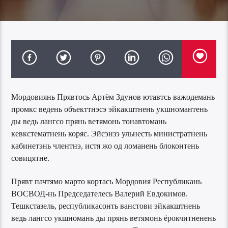
Мордовиянь Прявтось Артём Здунов ютавтсь важодемань
промкс ведень объекттнэсэ эйкакштнень укшномантень
ды ведь лангсо прянь ветямонь тонавтомань
кевкстематнень коряс. Эйсэнзэ ульнесть министратнень
кабинетэнь члентнэ, истя жо од ломанень блоконтень
совицятне.
Прявт пачтямо марто кортась Мордовия Республикань
ВОСВОД-нь Председателесь Валерий Евдокимов.
Тешкстазель, республикасонть ванстови эйкакштнень
ведь лангсо укшномань ды прянь ветямонь ёрокчитненень