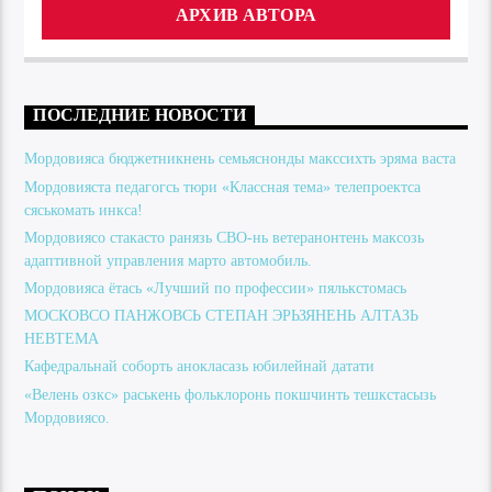
АРХИВ АВТОРА
ПОСЛЕДНИЕ НОВОСТИ
Мордовияса бюджетникнень семьяснонды макссихть эряма васта
Мордовияста педагогсь тюри «Классная тема» телепроектса
сяськомать инкса!
Мордовиясо стакасто ранязь СВО-нь ветеранонтень максозь
адаптивной управления марто автомобиль.
Мордовияса ётась «Лучший по профессии» пялькстомась
МОСКОВСО ПАНЖОВСЬ СТЕПАН ЭРЬЗЯНЕНЬ АЛТАЗЬ
НЕВТЕМА
Кафедральнай соборть анокласазь юбилейнай датати
«Велень озкс» раськень фольклоронь покшчинть тешкстасызь
Мордовиясо.