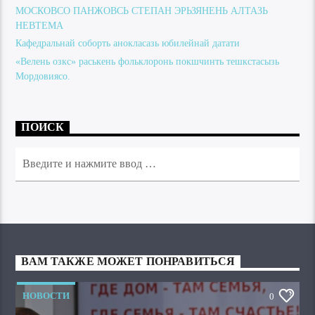
МОСКОВСО ПАНЖОВСЬ СТЕПАН ЭРЬЗЯНЕНЬ АЛТАЗЬ
НЕВТЕМА
Кафедральнай соборть анокласазь юбилейнай датати
«Велень озкс» раськень фольклоронь покшчинть тешкстасызь
Мордовиясо.
ПОИСК
ВАМ ТАКЖЕ МОЖЕТ ПОНРАВИТЬСЯ
НОВОСТИ
0