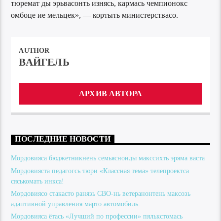
тюремат ды эрьвасонть изнясь, кармась чемпионокс
омбоце ие мельцек», — кортыть министерствасо.
AUTHOR
ВАЙГЕЛЬ
АРХИВ АВТОРА
ПОСЛЕДНИЕ НОВОСТИ
Мордовияса бюджетникнень семьяснонды макссихть эряма васта
Мордовияста педагогсь тюри «Классная тема» телепроектса
сяськомать инкса!
Мордовиясо стакасто ранязь СВО-нь ветеранонтень максозь
адаптивной управления марто автомобиль.
Мордовияса ётась «Лучший по профессии» пялькстомась