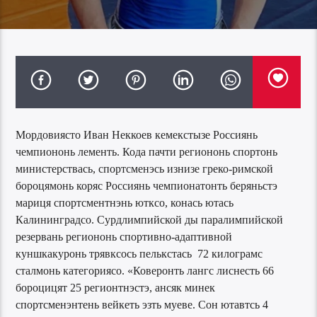
Мордовиясто Иван Неккоев кемекстызе Россиянь
чемпиононь лементь. Кода пачти региононь спортонь
министерствась, спортсменэсь изнизе греко-римской
бороцямонь коряс Россиянь чемпионатонть беряньстэ
мариця спортсментнэнь ютксо, конась ютась
Калининградсо. Сурдлимпийской ды паралимпийской
резервань региононь спортивно-адаптивной
куншкакуронь трявксось пелькстась 72 килограмс
сталмонь категориясо. «Коверонть лангс лиснесть 66
бороцицят 25 регионтнэстэ, ансяк минек
спортсменэнтень вейкеть эзть муеве. Сон ютавтсь 4