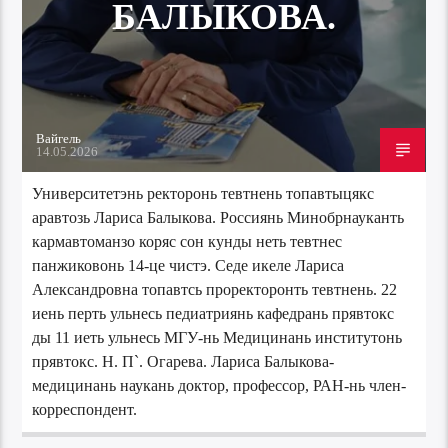
БАЛЫКОВА.
Вайгель
14.05.2026
Университетэнь ректоронь тевтнень топавтыцякс
аравтозь Лариса Балыкова. Россиянь Минобрнауканть
кармавтоманзо коряс сон кунды неть тевтнес
панжиковонь 14-це чистэ. Седе икеле Лариса
Александровна топавтсь проректоронть тевтнень. 22
иень перть ульнесь педиатриянь кафедрань прявтокс
ды 11 иеть ульнесь МГУ-нь Медицинань институтонь
прявтокс. Н. П`. Огарева. Лариса Балыкова-
медицинань наукань доктор, профессор, РАН-нь член-
корреспондент.