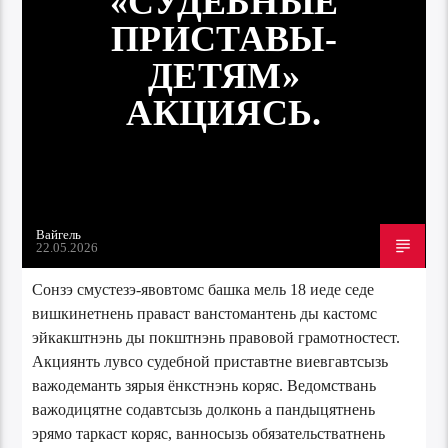
«СУДЕБНЫЕ
ПРИСТАВЫ-
ДЕТЯМ»
АКЦИЯСЬ.
Вайгель
22.05.2026
Сонзэ смустезэ-явовтомс башка мель 18 иеде седе
вишкинетнень праваст ванстомантень ды кастомс
эйкакштнэнь ды покштнэнь правовой грамотностест.
Акциянть лувсо судебной приставтне виевгавтсызь
важодеманть зярыя ёнкстнэнь коряс. Ведомствань
важодицятне содавтсызь долконь а пандыцятнень
эрямо таркаст коряс, ванносызь обязательстватнень