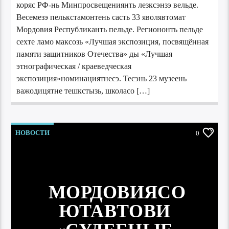
коряс РФ-нь Минпросвещениянть лезксэнзэ вельде.
Весемезэ пелькстамонтень састь 33 яволявтомат
Мордовия Республиканть пельде. Региононть пельде
сехте ламо максозь «Лучшая экспозиция, посвящённая
памяти защитников Отечества» ды «Лучшая
этнографическая / краеведческая
экспозиция»номинациятнесэ. Тесэнь 23 музеень
важодицятне тешкстызь, школасо […]
НОВОСТИ
0
МОРДОВИЯСО
ЮТАВТОВИ