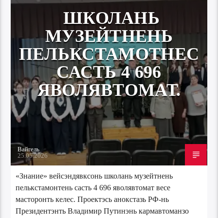
ШКОЛАНЬ
МУЗЕЙТНЕНЬ
ПЕЛЬКСТАМОТНЕС
САСТЬ 4 696
ЯВОЛЯВТОМАТ.
Вайгель
25.05.2026
«Знание» вейсэндявксонь школань музейтнень
пелькстамонтень састь 4 696 яволявтомат весе
масторонть келес. Проектэсь анокстазь РФ-нь
Президентэнть Владимир Путинэнь кармавтоманзо