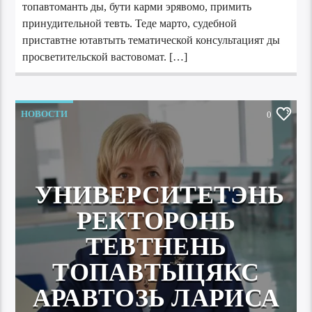
топавтоманть ды, бути карми эрявомо, примить
принудительной тевть. Теде марто, судебной
приставтне ютавтыть тематической консультацият ды
просветительской вастовомат. […]
НОВОСТИ
0
УНИВЕРСИТЕТЭНЬ
РЕКТОРОНЬ
ТЕВТНЕНЬ
ТОПАВТЫЦЯКС
АРАВТОЗЬ ЛАРИСА