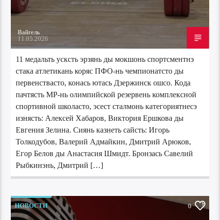
Вайгель
11.05.2026
11 медальть усксть эрзянь ды мокшонь спортсментнэ
стака атлетикань коряс ПФО-нь чемпионатсто ды
первенствасто, конась ютась Дзержинск ошсо. Кода
пачтясть МР-нь олимпийской резервень комплексной
спортивной школасто, эсест сталмонь категориятнесэ
изнясть: Алексей Хабаров, Виктория Ершкова ды
Евгения Зелина. Сиянь казнеть сайсть: Игорь
Толкодубов, Валерий Адмайкин, Дмитрий Арюков,
Егор Белов ды Анастасия Шмидт. Бронзась Савелий
Рыбкинэнь, Дмитрий […]
НОВОСТИ
0