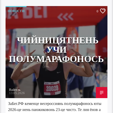
НОВОСТИ
0
ЧИЙНИЦЯТНЕНЬ
УЧИ
ПОЛУМАРАФОНОСЬ
Вайгель
13.05.2026
ЗаБег.РФ кеменце весероссиянь полумарафонось юты
2026-це иень панжиковонь 23-це чистэ. Те лия ёнов а