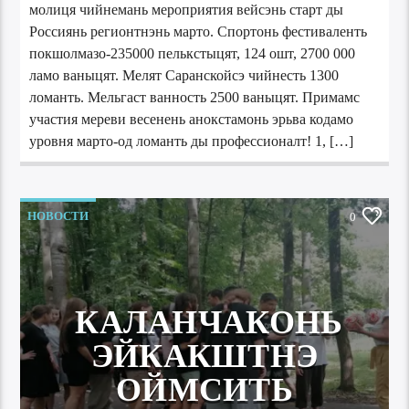
молиця чийнемань мероприятия вейсэнь старт ды
Россиянь регионтнэнь марто. Спортонь фестиваленть
покшолмазо-235000 пелькстыцят, 124 ошт, 2700 000
ламо ваныцят. Мелят Саранскойсэ чийнесть 1300
ломанть. Мельгаст ванность 2500 ваныцят. Примамс
участия мереви весенень анокстамонь эрьва кодамо
уровня марто-од ломанть ды профессионалт! 1, […]
НОВОСТИ
0
КАЛАНЧАКОНЬ
ЭЙКАКШТНЭ
ОЙМСИТЬ