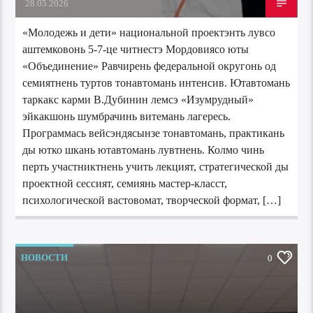
28.05.2026
«Молодежь и дети» национальной проектэнть лувсо
аштемковонь 5-7-це читнестэ Мордовиясо юты
«Объединение» Равчирень федеральной округонь од
семиятнень туртов тонавтомань интенсив. Ютавтомань
таркакс карми В.Дубинин лемсэ «Изумрудный»
эйкакшонь шумбрачинь витемань лагересь.
Программась вейсэндясынзе тонавтомань, практикань
ды ютко шкань ютавтомань лувтнень. Колмо чинь
перть участниктнень учить лекцият, стратегической ды
проектной сессият, семиянь мастер-класст,
психологической вастовомат, творческой формат, […]
НОВОСТИ
0