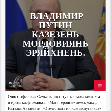
ВЛАДИМИР
ПУТИН
КАЗЕЗЕНЬ
МОРДОВИЯНЬ
ЭРЯЙХНЕНЬ.
Вайгель
07.05.2026
Оцю сатфсонкса Семьянь институтть кемокстаманкса
и идень касфтоманкса «Мать-героиня» лемсь максф
Наталья Автаевати. «Отечествать инголе заслуганкса»