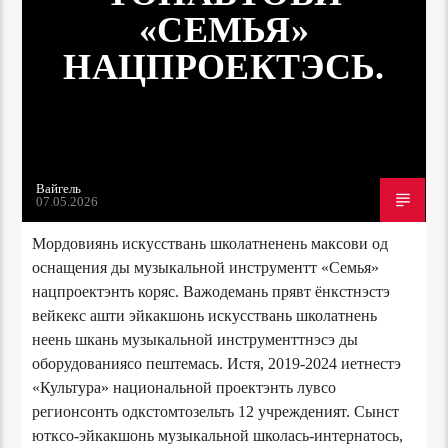
«СЕМЬЯ»
НАЦПРОЕКТЭСЬ.
Вайгель
07.05.2026
Мордовиянь искусствань школатненень максови од
оснащения ды музыкальной инструментт «Семья»
нацпроектэнть коряс. Важодемань прявт ёнкстнэстэ
вейкекс ашти эйкакшонь искусствань школатнень
неень шкань музыкальной инструменттнэсэ ды
оборудованиясо пештемась. Истя, 2019-2024 иетнестэ
«Культура» национальной проектэнть лувсо
регионсонть одкстомтозельть 12 учрежденият. Сынст
ютксо-эйкакшонь музыкальной школась-интернатось,