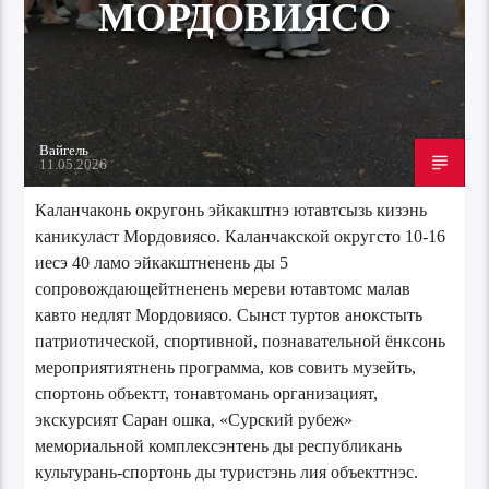
МОРДОВИЯСО
Вайгель
11.05.2026
Каланчаконь округонь эйкакштнэ ютавтсызь кизэнь
каникуласт Мордовиясо. Каланчакской округсто 10-16
иесэ 40 ламо эйкакштненень ды 5
сопровождающейтненень мереви ютавтомс малав
кавто недлят Мордовиясо. Сынст туртов анокстыть
патриотической, спортивной, познавательной ёнксонь
мероприятиятнень программа, ков совить музейть,
спортонь объектт, тонавтомань организацият,
экскурсият Саран ошка, «Сурский рубеж»
мемориальной комплексэнтень ды республикань
культурань-спортонь ды туристэнь лия объекттнэс.