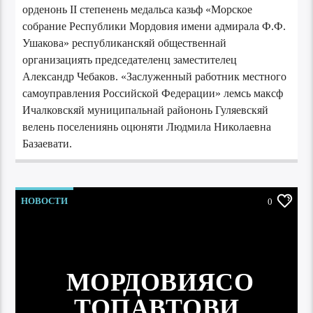
орденонь II степенень медальса казьф «Морское
собрание Республики Мордовия имени адмирала Ф.Ф.
Ушакова» республиканскяй общественнай
организациять председателенц заместителец
Александр Чебаков. «Заслуженный работник местного
самоуправления Российской Федерации» лемсь максф
Ичалковскяй муниципальнай райононь Гуляевскяй
велень поселениянь оцюняти Людмила Николаевна
Базаевати.
НОВОСТИ
0
МОРДОВИЯСО
ТОПАВТОВИ