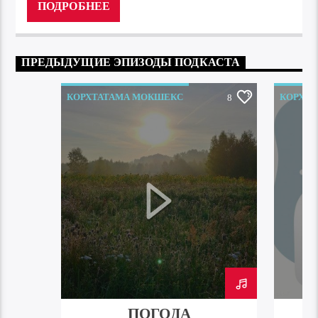
ПОДРОБНЕЕ
ПРЕДЫДУЩИЕ ЭПИЗОДЫ ПОДКАСТА
КОРХТАТАМА МОКШЕКС
КОРХТ
8
ПОГОДА