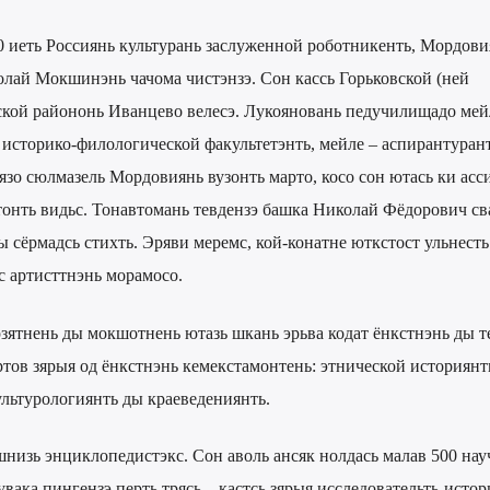
0 иеть Россиянь культурань заслуженной роботникенть, Мордови
олай Мокшинэнь чачома чистэнзэ. Сон кассь Горьковской (ней
ской райононь Иванцево велесэ. Лукояновань педучилищадо мей
историко-филологической факультетэнть, мейле – аспирантуран
зо сюлмазель Мордовиянь вузонть марто, косо сон ютась ки асс
тонть видьс. Тонавтомань тевдензэ башка Николай Фёдорович св
 сёрмадсь стихть. Эряви меремс, кой-конатне юткстост ульнесть
с артисттнэнь морамосо.
зятнень ды мокшотнень ютазь шкань эрьва кодат ёнкстнэнь ды т
тов зярыя од ёнкстнэнь кемекстамонтень: этнической историянт
льтурологиянть ды краеведениянть.
изь энциклопедистэкс. Сон аволь ансяк нолдась малав 500 нау
увака пингензэ перть трясь – кастсь зярыя исследовательть-исто