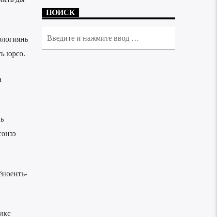
ПОИСК
ологиянь
ь юрсо.
а
ь
сонзэ
ёноенть-
икс