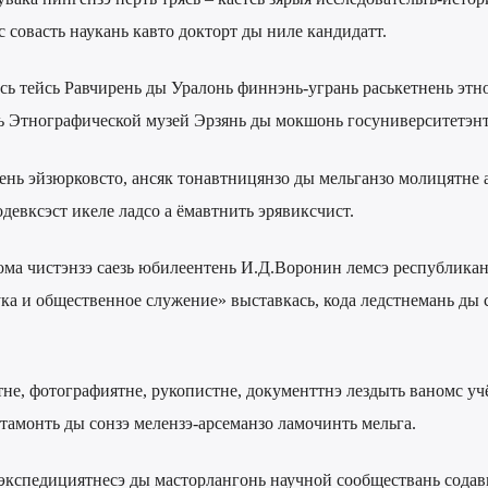
 совасть наукань кавто докторт ды ниле кандидатт.
ь тейсь Равчирень ды Уралонь финнэнь-угрань раськетнень этн
ь Этнографической музей Эрзянь ды мокшонь госуниверситетэнт
ень эйзюрковсто, ансяк тонавтницянзо ды мельганзо молицятне 
девксэст икеле ладсо а ёмавтнить эрявиксчист.
ма чистэнзэ саезь юбилеентень И.Д.Воронин лемсэ республикан
ка и общественное служение» выставкась, кода ледстнемань ды 
не, фотографиятне, рукопистне, документтнэ лездыть ваномс уч
тамонть ды сонзэ мелензэ-арсеманзо ламочинть мельга.
экспедициятнесэ ды масторлангонь научной сообществань содав