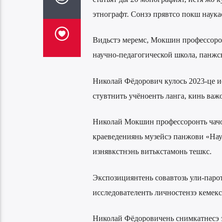
этнографт. Сонзэ прявтсо покш наукас
Видьстэ меремс, Мокшин профессорос
научно-педагогической школа, панжс
Николай Фёдорович кулось 2023-це и
стувтнить учёноенть ланга, кинь важо
Николай Мокшин профессоронть чачо
краеведениянь музейсэ панжови «Нау
изнявкстнэнь витькстамонь тешкс.
Экспозициянтень совавтозь ули-парот
исследователенть личностензэ кемекс
Николай Фёдоровичень снимкатнесэ 