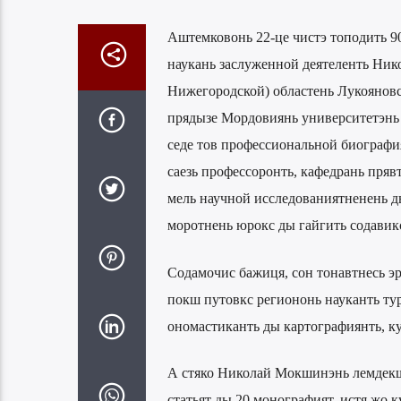
Аштемковонь 22-це чистэ топодить 9
наукань заслуженной деятеленть Ник
Нижегородской) областень Лукоянов
прядызе Мордовиянь университетэнь 
седе тов профессиональной биография
саезь профессоронть, кафедрань пряв
мель научной исследованиятненень ды
моротнень юрокс ды гайгить содавик
Содамочис бажиця, сон тонавтнесь эр
покш путовкс региононь науканть тур
ономастиканть ды картографиянть, ку
А стяко Николай Мокшинэнь лемдекшн
статьят ды 20 монографият, истя жо к