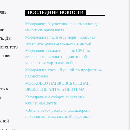
янь
ПОСЛЕДНИЕ НОВОСТИ
Мордовияса бюджетникнень семьяснонды
ле
макссихть эряма васта
Мордовияста педагогсь тюри «Классная
ть. Ды
тема» телепроектса сяськомать инкса!
истентстэ
Мордовиясо стакасто ранязь СВО-нь
ал явсь
ветеранонтень максозь адаптивной
управления марто автомобиль.
Мордовияса ётась «Лучший по профессии»
пялькстомась
МОСКОВСО ПАНЖОВСЬ СТЕПАН
ейсь
ЭРЬЗЯНЕНЬ АЛТАЗЬ НЕВТЕМА
ь,
Кафедральнай соборть анокласазь
юбилейнай датати
«Велень озкс» раськень фольклоронь
покшчинть тешкстасызь Мордовиясо.
чной
рикть ды