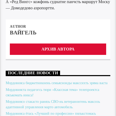
А «Ред Вингс» кожфонь суднатне панчсть маршрут Моску
— Домодедово аэропортти.
AUTHOR
ВАЙГЕЛЬ
АРХИВ АВТОРА
ПОСЛЕДНИЕ НОВОСТИ
Мордовияса бюджетникнень семьяснонды макссихть эряма васта
Мордовияста педагогсь тюри «Классная тема» телепроектса
сяськомать инкса!
Мордовиясо стакасто ранязь СВО-нь ветеранонтень максозь
адаптивной управления марто автомобиль.
Мордовияса ётась «Лучший по профессии» пялькстомась