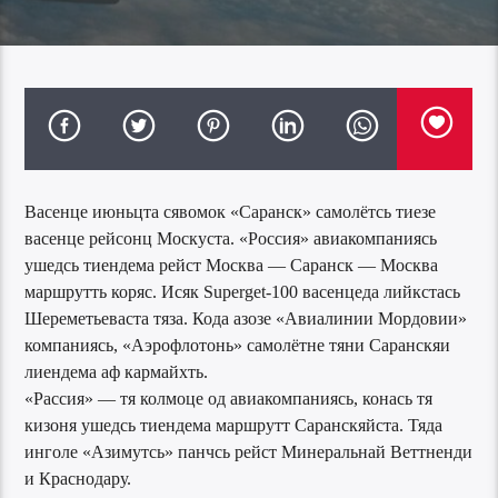
Васенце июньцта сявомок «Саранск» самолётсь тиезе
васенце рейсонц Москуста. «Россия» авиакомпаниясь
ушедсь тиендема рейст Москва — Саранск — Москва
маршрутть коряс. Исяк Superget-100 васенцеда лийкстась
Шереметьеваста тяза. Кода азозе «Авиалинии Мордовии»
компаниясь, «Аэрофлотонь» самолётне тяни Саранскяи
лиендема аф кармайхть.
«Рассия» — тя колмоце од авиакомпаниясь, конась тя
кизоня ушедсь тиендема маршрутт Саранскяйста. Тяда
инголе «Азимутсь» панчсь рейст Минеральнай Веттненди
и Краснодару.