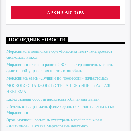
АРХИВ АВТОРА
ПОСЛЕДНИЕ НОВОСТИ
Мордовияста педагогсь тюри «Классная тема» телепроектса
сяськомать инкса!
Мордовиясо стакасто ранязь СВО-нь ветеранонтень максозь
адаптивной управления марто автомобиль.
Мордовияса ётась «Лучший по профессии» пялькстомась
МОСКОВСО ПАНЖОВСЬ СТЕПАН ЭРЬЗЯНЕНЬ АЛТАЗЬ
НЕВТЕМА
Кафедральнай соборть анокласазь юбилейнай датати
«Велень озкс» раськень фольклоронь покшчинть тешкстасызь
Мордовиясо.
Эрзя- мокшонь раськень культурань музейсэ панжови
«Житийное» Татьяна Маркеловань невтемась.