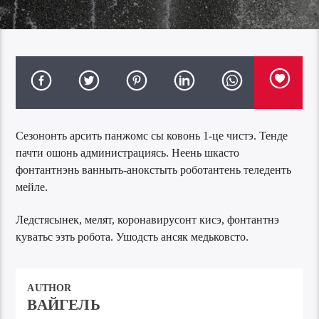
Сезононть арсить панжомс сы ковонь 1-це чистэ. Тенде
пачти ошонь администрациясь. Неень шкасто
фонтантнэнь ванныть-анокстыть роботантень теледенть
мейле.
Ледстясынек, мелят, коронавирусонт кисэ, фонтантнэ
куватьс эзть робота. Ушодсть ансяк медьковсто.
AUTHOR
ВАЙГЕЛЬ