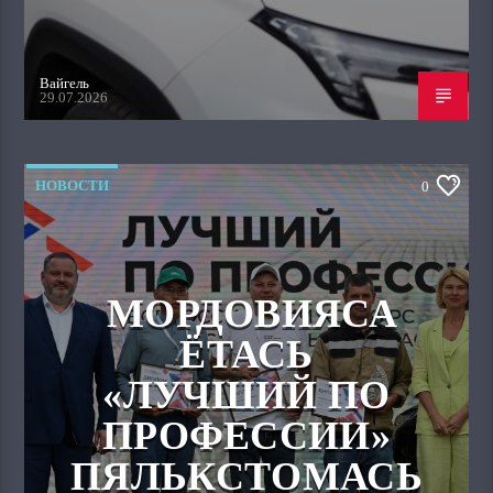
Вайгель
29.07.2026
НОВОСТИ
0
МОРДОВИЯСА
ЁТАСЬ
«ЛУЧШИЙ ПО
ПРОФЕССИИ»
ПЯЛЬКСТОМАСЬ