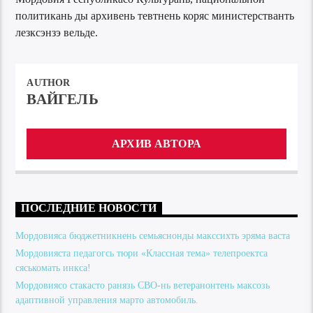
политикань ды архивень тевтнень коряс министерстванть
лезксэнзэ вельде.
AUTHOR
ВАЙГЕЛЬ
АРХИВ АВТОРА
ПОСЛЕДНИЕ НОВОСТИ
Мордовияса бюджетникнень семьяснонды макссихть эряма васта
Мордовияста педагогсь тюри «Классная тема» телепроектса
сяськомать инкса!
Мордовиясо стакасто ранязь СВО-нь ветеранонтень максозь
адаптивной управления марто автомобиль.