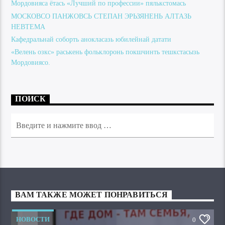
Мордовияса ётась «Лучший по профессии» пялькстомась
МОСКОВСО ПАНЖОВСЬ СТЕПАН ЭРЬЗЯНЕНЬ АЛТАЗЬ
НЕВТЕМА
Кафедральнай соборть анокласазь юбилейнай датати
«Велень озкс» раськень фольклоронь покшчинть тешкстасызь
Мордовиясо.
ПОИСК
ВАМ ТАКЖЕ МОЖЕТ ПОНРАВИТЬСЯ
НОВОСТИ
0