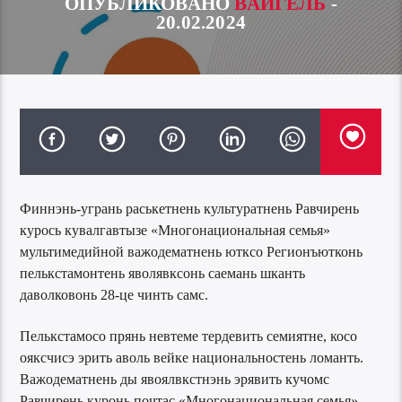
ОПУБЛИКОВАНО
ВАЙГЕЛЬ
-
20.02.2024
Финнэнь-угрань раськетнень культуратнень Равчирень
курось кувалгавтызе «Многонациональная семья»
мультимедийной важодематнень ютксо Регионъютконь
пелькстамонтень яволявксонь саемань шканть
даволковонь 28-це чинть самс.
Пелькстамосо прянь невтеме тердевить семиятне, косо
ояксчисэ эрить аволь вейке национальностень ломанть.
Важодематнень ды явоялвкстнэнь эрявить кучомс
Равчирень куронь почтас «Многонациональная семья»