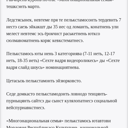
тешксэнть марто.
Ледстясынек, невтеме пря те пелькстамосонть тердевить 7
иестэ саезь эйкакшт ды 35 иес од ломанть, конатнень ули
мелест невтемс эсь ёрокчист раськетнень ютксо
сюлмавоматнень коряс кевкстематнесэ.
Пелькстамось юты иень 3 категориява (7-11 иеть, 12-17
иеть, 18-35 иеть) «Сехте вадря видеороликесь» ды «Сехте
вадря слайд шоусь» номинациятнева.
Цетасызь пелькстамонть эйзюрковсто.
Седе домкасто пелькстамодонть ловнодо теицянть-
пурныцянть сайтсэ ды сынст кулялопатнесэ социальной
вейспурнавкстнесэ.
«Многонациональная семья» пелькстамось ютавтови
Мордовия Республикасо Культурань, национальной