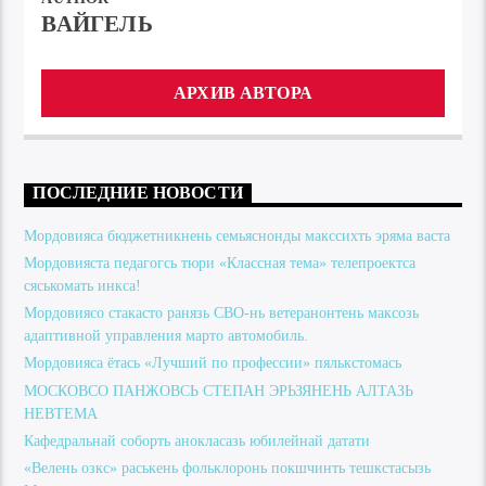
ВАЙГЕЛЬ
АРХИВ АВТОРА
ПОСЛЕДНИЕ НОВОСТИ
Мордовияса бюджетникнень семьяснонды макссихть эряма васта
Мордовияста педагогсь тюри «Классная тема» телепроектса
сяськомать инкса!
Мордовиясо стакасто ранязь СВО-нь ветеранонтень максозь
адаптивной управления марто автомобиль.
Мордовияса ётась «Лучший по профессии» пялькстомась
МОСКОВСО ПАНЖОВСЬ СТЕПАН ЭРЬЗЯНЕНЬ АЛТАЗЬ
НЕВТЕМА
Кафедральнай соборть анокласазь юбилейнай датати
«Велень озкс» раськень фольклоронь покшчинть тешкстасызь