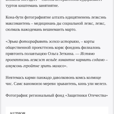
туртов киштемань занятиятне.
Кона-бути фотографиятне алтазть идицятненень лезксэнь
максомантень – медицинань ды социальной лезкс, лезкс,
сюлмазь важодемань вешнеманть марто.
«
Эрьва фотографиянть эсензэ историязо
, – корты
общественной проекттнэнь коряс фондонь филиалонь
прявтонть полавтыцязо Ольга Зеткина. —
Истямо
проекттнэнь лезксэст вельде ломантне кармить содамо –
алкуксонь геройтне эрить маласо
».
Невтемась карми панжадо даволковонь комсь колмоце
чис. Самс ваномонзо мереви эрьвантень, кинь ули мелезэ.
Фотография: региональный фонд «Защитники Отечества»
AUTHOR