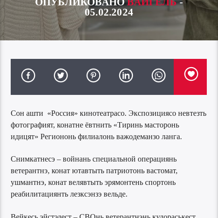
ОПУБЛИКОВАНО
ВАЙГЕЛЬ
-
05.02.2024
Сон ашти «Россия» кинотеатрасо. Экспозициясо невтезть
фотографият, конатне ёвтнить «Тиринь масторонь
идицят» Региононь филиалонь важодеманзо ланга.
Снимкатнесэ – войнань специальной операциянь
ветерантнэ, конат ютавтыть патриотонь вастомат,
ушмантнэ, конат велявтыть эрямонтень спортонь
реабилитациянть лезксэнзэ вельде.
Вейкесь эйстэдест – СВОнь ветерантнэнь кудораськест