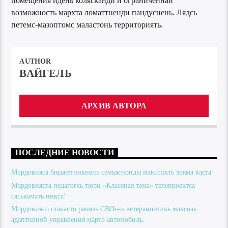
помещения идень колясканди и ограниченнай
возможность мархта ломаттненди пандуснень. Лядсь
петемс-мазоптомс маластонь территориять.
AUTHOR
ВАЙГЕЛЬ
АРХИВ АВТОРА
ПОСЛЕДНИЕ НОВОСТИ
Мордовияса бюджетникнень семьяснонды макссихть эряма васта
Мордовияста педагогсь тюри «Классная тема» телепроектса
сяськомать инкса!
Мордовиясо стакасто ранязь СВО-нь ветеранонтень максозь
адаптивной управления марто автомобиль.