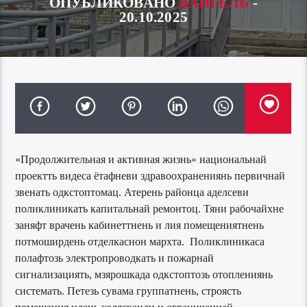
ОПУБЛИКОВАНО
ВАЙГЕЛЬ
-
20.10.2025
«Продолжительная и активная жизнь» национальнай
проектть видеса ётафневи здравоохранениянь первичнай
звенать одкстоптомац. Атерень районца аделсеви
поликлиникать капитальнай ремонтоц. Тяни рабочайхне
заняфт врачень кабинеттнень и лия помещениятнень
потмоширдень отделкаснон мархта. Поликлиникаса
полафтозь электропроводкать и пожарнай
сигнализациять, мзярошкада одкстоптозь отоплениянь
системать. Петезь сувама группатнень, строясть