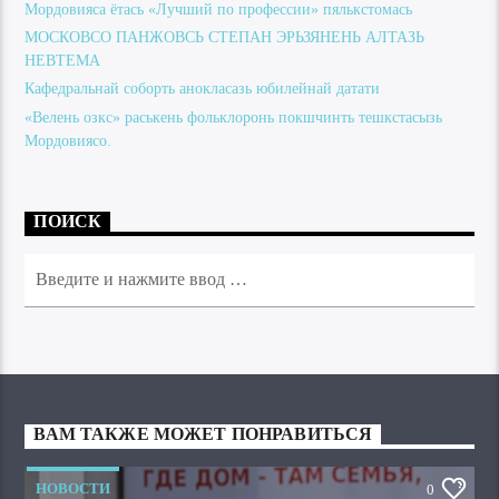
Мордовияса ётась «Лучший по профессии» пялькстомась
МОСКОВСО ПАНЖОВСЬ СТЕПАН ЭРЬЗЯНЕНЬ АЛТАЗЬ
НЕВТЕМА
Кафедральнай соборть анокласазь юбилейнай датати
«Велень озкс» раськень фольклоронь покшчинть тешкстасызь
Мордовиясо.
ПОИСК
ВАМ ТАКЖЕ МОЖЕТ ПОНРАВИТЬСЯ
НОВОСТИ
0