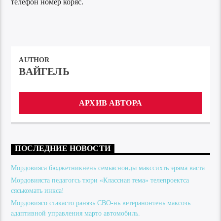
телефон номер коряс.
AUTHOR
ВАЙГЕЛЬ
АРХИВ АВТОРА
ПОСЛЕДНИЕ НОВОСТИ
Мордовияса бюджетникнень семьяснонды макссихть эряма васта
Мордовияста педагогсь тюри «Классная тема» телепроектса
сяськомать инкса!
Мордовиясо стакасто ранязь СВО-нь ветеранонтень максозь
адаптивной управления марто автомобиль.