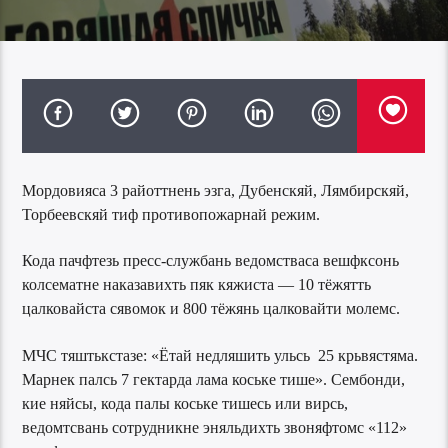
Мордовияса 3 райоттнень эзга, Дубенскяй, Лямбирскяй,
Торбеевскяй тиф противопожарнай режим.
Кода пачфтезь пресс-службань ведомстваса вешфксонь
колсематне наказавихть пяк кяжиста — 10 тёжятть
цалковайста сявомок и 800 тёжянь цалковайти молемс.
МЧС тяштькстазе: «Ётай недляшить ульсь 25 крьвястяма.
Марнек палсь 7 гектарда лама коське тише». Сембонди,
кие няйсы, кода палы коське тишесь или вирсь,
ведомтсвань сотрудникне эняльдихть звоняфтомс «112»