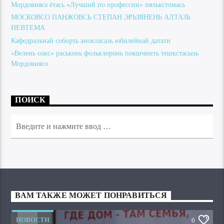
Мордовияса ётась «Лучший по профессии» пялькстомась
МОСКОВСО ПАНЖОВСЬ СТЕПАН ЭРЬЗЯНЕНЬ АЛТАЗЬ
НЕВТЕМА
Кафедральнай соборть анокласазь юбилейнай датати
«Велень озкс» раськень фольклоронь покшчинть тешкстасызь
Мордовиясо.
ПОИСК
ВАМ ТАКЖЕ МОЖЕТ ПОНРАВИТЬСЯ
НОВОСТИ
0