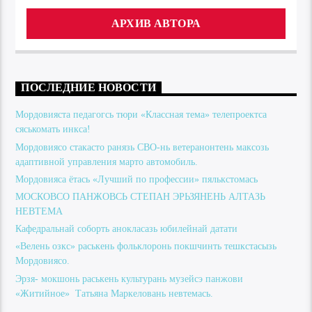
АРХИВ АВТОРА
ПОСЛЕДНИЕ НОВОСТИ
Мордовияста педагогсь тюри «Классная тема» телепроектса
сяськомать инкса!
Мордовиясо стакасто ранязь СВО-нь ветеранонтень максозь
адаптивной управления марто автомобиль.
Мордовияса ётась «Лучший по профессии» пялькстомась
МОСКОВСО ПАНЖОВСЬ СТЕПАН ЭРЬЗЯНЕНЬ АЛТАЗЬ
НЕВТЕМА
Кафедральнай соборть анокласазь юбилейнай датати
«Велень озкс» раськень фольклоронь покшчинть тешкстасызь
Мордовиясо.
Эрзя- мокшонь раськень культурань музейсэ панжови
«Житийное» Татьяна Маркеловань невтемась.