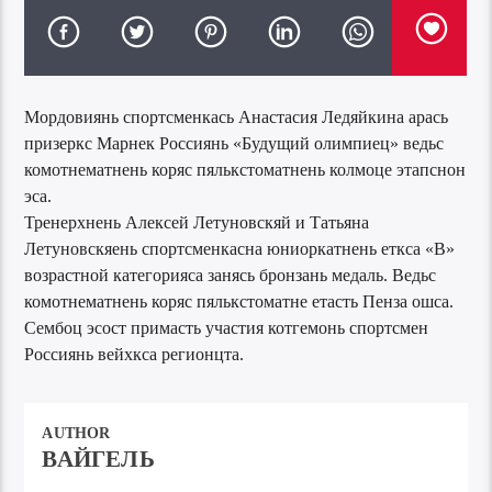
Мордовиянь спортсменкась Анастасия Ледяйкина арась
призеркс Марнек Россиянь «Будущий олимпиец» ведьс
комотнематнень коряс пялькстоматнень колмоце этапснон
эса.
Тренерхнень Алексей Летуновскяй и Татьяна
Летуновскяень спортсменкасна юниоркатнень еткса «В»
возрастной категорияса занясь бронзань медаль. Ведьс
комотнематнень коряс пялькстоматне етасть Пенза ошса.
Сембоц эсост примасть участия котгемонь спортсмен
Россиянь вейхкса регионцта.
AUTHOR
ВАЙГЕЛЬ