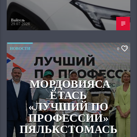
Вайгель
29.07.2026
НОВОСТИ
0
МОРДОВИЯСА
ЁТАСЬ
«ЛУЧШИЙ ПО
ПРОФЕССИИ»
ПЯЛЬКСТОМАСЬ