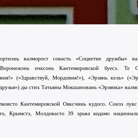
ортнэнь валморост совасть «Соцветие дружбы» ва
 Воронежэнь енксонь Кантемировской буесэ. Те С
ия!» («Здравствуй, Мордовия!»), «Эрзянь кель» («Эр
 друзья») ды стих Татьяны Мокшановань «Эрзянка» валм
лковсто Кантемировской Ояксчинь кудосо. Сонзэ лувс
то, Крымстэ, Молдовасто 39 эрьва кодамо националь