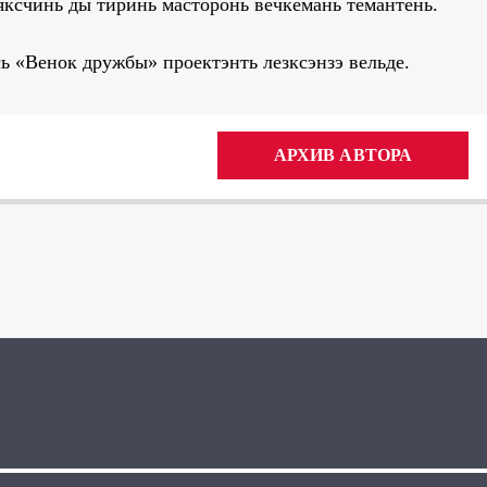
яксчинь ды тиринь масторонь вечкемань темантень.
ь «Венок дружбы» проектэнть лезксэнзэ вельде.
АРХИВ АВТОРА