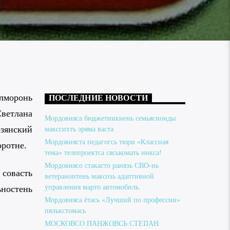
лморонь
ПОСЛЕДНИЕ НОВОСТИ
ветлана
Мордовияса бюджетникнень семьяснонды
зянский
макссихть эряма васта
Мордовияста педагогсь тюри «Классная
оротне.
тема» телепроектса сяськомать инкса!
Мордовиясо стакасто ранязь СВО-нь
 совасть
ветеранонтень максозь адаптивной
управления марто автомобиль.
ностень
Мордовияса ётась «Лучший по профессии»
пялькстомась
МОСКОВСО ПАНЖОВСЬ СТЕПАН