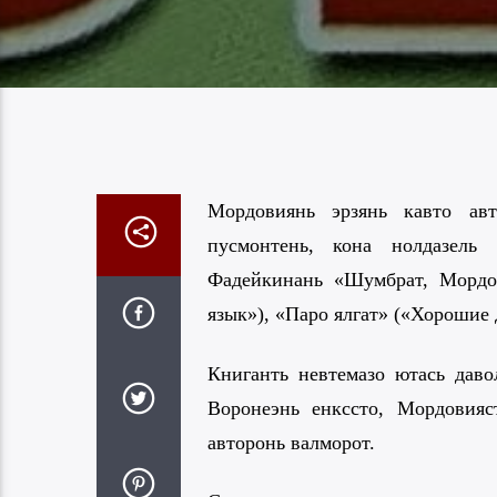
Мордовиянь эрзянь кавто авт
пусмонтень, кона нолдазель
Фадейкинань «Шумбрат, Мордов
язык»), «Паро ялгат» («Хорошие
Книганть невтемазо ютась даво
Воронеэнь енкссто, Мордовияс
авторонь валморот.