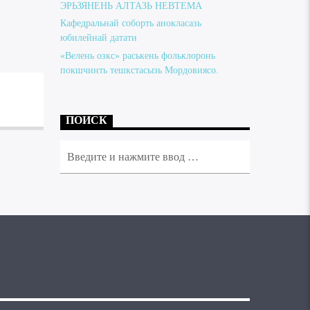
ЭРЬЗЯНЕНЬ АЛТАЗЬ НЕВТЕМА
Кафедральнай соборть анокласазь
юбилейнай датати
«Велень озкс» раськень фольклоронь
покшчинть тешкстасызь Мордовиясо.
ПОИСК