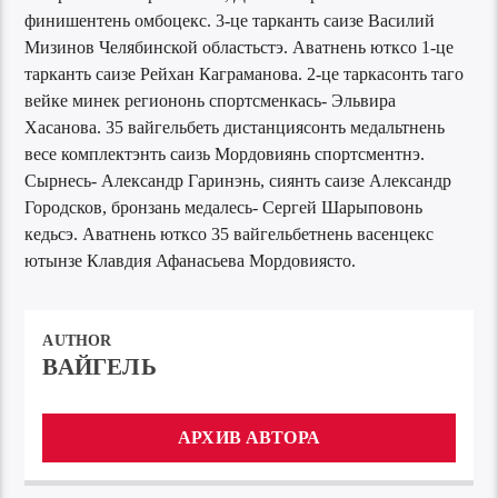
финишентень омбоцекс. 3-це тарканть саизе Василий
Мизинов Челябинской областьстэ. Аватнень ютксо 1-це
тарканть саизе Рейхан Каграманова. 2-це таркасонть таго
вейке минек региононь спортсменкась- Эльвира
Хасанова. 35 вайгельбеть дистанциясонть медальтнень
весе комплектэнть саизь Мордовиянь спортсментнэ.
Сырнесь- Александр Гаринэнь, сиянть саизе Александр
Городсков, бронзань медалесь- Сергей Шарыповонь
кедьсэ. Аватнень ютксо 35 вайгельбетнень васенцекс
ютынзе Клавдия Афанасьева Мордовиясто.
AUTHOR
ВАЙГЕЛЬ
АРХИВ АВТОРА