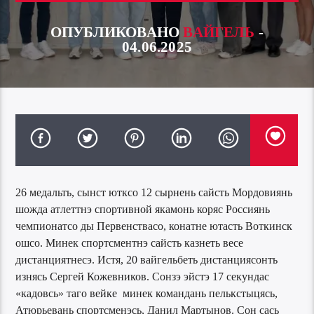
ОПУБЛИКОВАНО
ВАЙГЕЛЬ
-
04.06.2025
26 медальть, сынст ютксо 12 сырнень сайсть Мордовиянь
шожда атлеттнэ спортивной якамонь коряс Россиянь
чемпионатсо ды Первенствасо, конатне ютасть Воткинск
ошсо. Минек спортсментнэ сайсть казнеть весе
дистанциятнесэ. Истя, 20 вайгельбеть дистанциясонть
изнясь Сергей Кожевников. Сонзэ эйстэ 17 секундас
«кадовсь» таго вейке минек командань пелькстыцясь,
Атюрьевань спортсменэсь, Данил Мартынов. Сон сась