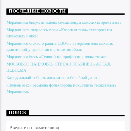
ПОСЛЕДНИЕ НОВОСТИ
Мордовияса бюджетникнень семьяснонды макссихть эряма васта
Мордовияста педагогсь тюри «Классная тема» телепроектса
сяськомать инкса!
Мордовиясо стакасто ранязь СВО-нь ветеранонтень максозь
адаптивной управления марто автомобиль.
Мордовияса ётась «Лучший по профессии» пялькстомась
МОСКОВСО ПАНЖОВСЬ СТЕПАН ЭРЬЗЯНЕНЬ АЛТАЗЬ
НЕВТЕМА
Кафедральнай соборть анокласазь юбилейнай датати
«Велень озкс» раськень фольклоронь покшчинть тешкстасызь
Мордовиясо.
ПОИСК