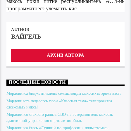
макссь покш питне республикантень АСИ-нь
программатнесэ улеманть кис.
AUTHOR
ВАЙГЕЛЬ
АРХИВ АВТОРА
ПОСЛЕДНИЕ НОВОСТИ
Мордовияса бюджетникнень семьяснонды макссихть эряма васта
Мордовияста педагогсь тюри «Классная тема» телепроектса
сяськомать инкса!
Мордовиясо стакасто ранязь СВО-нь ветеранонтень максозь
адаптивной управления марто автомобиль.
Мордовияса ётась «Лучший по профессии» пялькстомась