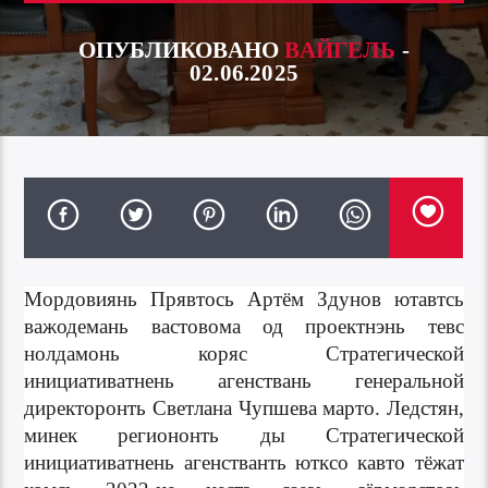
ОПУБЛИКОВАНО
ВАЙГЕЛЬ
-
02.06.2025
Мордовиянь Прявтось Артём Здунов ютавтсь
важодемань вастовома од проектнэнь тевс
нолдамонь коряс Стратегической
инициативатнень агенствань генеральной
директоронть Светлана Чупшева марто. Ледстян,
минек региононть ды Стратегической
инициативатнень агенстванть ютксо кавто тёжат