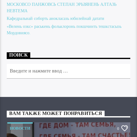
МОСКОВСО ПАНЖОВСЬ СТЕПАН ЭРЬЗЯНЕНЬ АЛТАЗЬ
НЕВТЕМА
Кафедральнай соборть анокласазь юбилейнай датати
«Велень озкс» раськень фольклоронь покшчинть тешкстасызь
Мордовиясо.
ПОИСК
ВАМ ТАКЖЕ МОЖЕТ ПОНРАВИТЬСЯ
НОВОСТИ
0