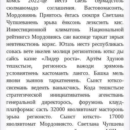
комсь 2022-це иестэ саезь сёрмадстозь
сюлмавомадо соглашения. Вастовомасонть,
Мордовиянь Прявтось ёвтась сюкпря Светлана
Чупшеванень эрьва ёнксонь лезксэнть кис.
Инвестиционной климатонь Национальной
рейтингсэ Мордовиясь саи васенце таркат зярыя
невтевкстнэнь коряс. Ютазь иестэ республикась
совась вете икелев молиця регионтнэнь юткс ды
сайсь казне «Лидер роста». Артём Здунов
тешкстызе, регионось важоди эрямонь
условиятнень кастоманть лангсо. Башка мель
явови зыянов таркатненень. Сынст ютксо-
сисемань веденть ваньксчись. Кода тешкстызе
стратегической инициативатнень агенствань
генеральной директорось, форумонь клауд-
платформас састь 32000 яволявтомат масторонь
эрьва регионсто. Сынст ютксто- 17000
яволявтомат Мордовиясто. Светлана Чупшева