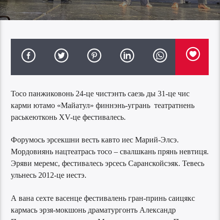
Тосо панжиковонь 24-це чистэнть саезь ды 31-це чис
карми ютамо «Майатул» финнэнь-угрань театратнень
раськеютконь XV-це фестивалесь.
Форумось эрсекшни весть кавто иес Марий-Элсэ.
Мордовиянь нацтеатрась тосо – свалшкань прянь невтиця.
Эряви меремс, фестивалесь эрсесь Саранскойсэяк. Тевесь
ульнесь 2012-це иестэ.
А вана сехте васенце фестивалень гран-принь саицякс
кармась эрзя-мокшонь драматургонть Александр