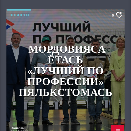
НОВОСТИ
0
МОРДОВИЯСА
ЁТАСЬ
«ЛУЧШИЙ ПО
ПРОФЕССИИ»
ПЯЛЬКСТОМАСЬ
Вайгель