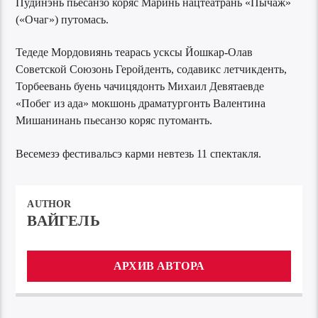
Пудинэнь пьесанзо коряс Маринь нацтеатрань «Пычаж»
(«Очаг») путомась.
Тедеде Мордовиянь теарась усксы Йошкар-Олав
Советской Союзонь Геройденть, содавикс летчикденть,
Торбеевань буень чачицядонть Михаил Девятаевде
«Побег из ада» мокшонь драматургонть Валентина
Мишанинань пьесанзо коряс путоманть.
Весемезэ фестивальсэ карми невтезь 11 спектакля.
AUTHOR
ВАЙГЕЛЬ
АРХИВ АВТОРА