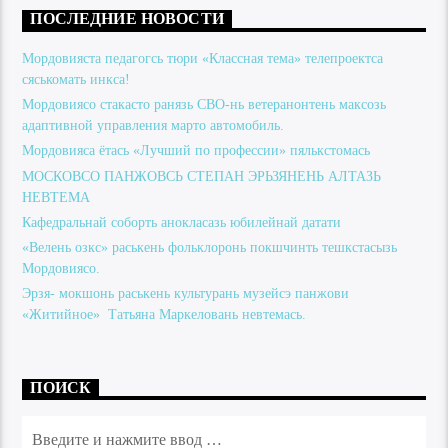
ПОСЛЕДНИЕ НОВОСТИ
Мордовияста педагогсь тюри «Классная тема» телепроектса
сяськомать инкса!
Мордовиясо стакасто ранязь СВО-нь ветеранонтень максозь
адаптивной управления марто автомобиль.
Мордовияса ётась «Лучший по профессии» пялькстомась
МОСКОВСО ПАНЖОВСЬ СТЕПАН ЭРЬЗЯНЕНЬ АЛТАЗЬ
НЕВТЕМА
Кафедральнай соборть анокласазь юбилейнай датати
«Велень озкс» раськень фольклоронь покшчинть тешкстасызь
Мордовиясо.
Эрзя- мокшонь раськень культурань музейсэ панжови
«Житийное» Татьяна Маркеловань невтемась.
ПОИСК