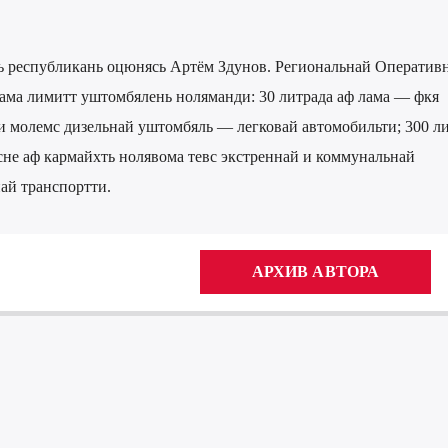
сь республикань оцюнясь Артём Здунов. Региональнай Оператив
тама лимитт уштомбялень ноляманди: 30 литрада аф лама — фкя
ти молемс дизельнай уштомбяль — легковай автомобильти; 300 л
сне аф кармайхть нолявома тевс экстреннай и коммунальнай
ай транспортти.
АРХИВ АВТОРА