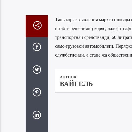
Тянь коряс заявления мархта пшкядь
штабть решениянц коряс, ладяфт тяф
транспортнай средстванди; 60 литра
самс-грузовой автомобильти. Перяфк
службатненди, а стане жа общественн
AUTHOR
ВАЙГЕЛЬ