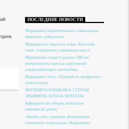
най
ПОСЛЕДНИЕ НОВОСТИ
Мордовияса бюджетникнень семьяснонды
итрати
макссихть эряма васта
Мордовияста педагогсь тюри «Классная
тема» телепроектса сяськомать инкса!
Мордовиясо стакасто ранязь СВО-нь
ветеранонтень максозь адаптивной
управления марто автомобиль.
Мордовияса ётась «Лучший по профессии»
пялькстомась
МОСКОВСО ПАНЖОВСЬ СТЕПАН
ЭРЬЗЯНЕНЬ АЛТАЗЬ НЕВТЕМА
Кафедральнай соборть анокласазь
юбилейнай датати
«Велень озкс» раськень фольклоронь
покшчинть тешкстасызь Мордовиясо.