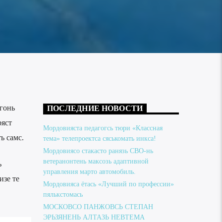
гонь
ПОСЛЕДНИЕ НОВОСТИ
ряст
Мордовияста педагогсь тюри «Классная
ь самс.
тема» телепроектса сяськомать инкса!
Мордовиясо стакасто ранязь СВО-нь
ветеранонтень максозь адаптивной
ь
управления марто автомобиль.
изе те
Мордовияса ётась «Лучший по профессии»
пялькстомась
МОСКОВСО ПАНЖОВСЬ СТЕПАН
ЭРЬЗЯНЕНЬ АЛТАЗЬ НЕВТЕМА