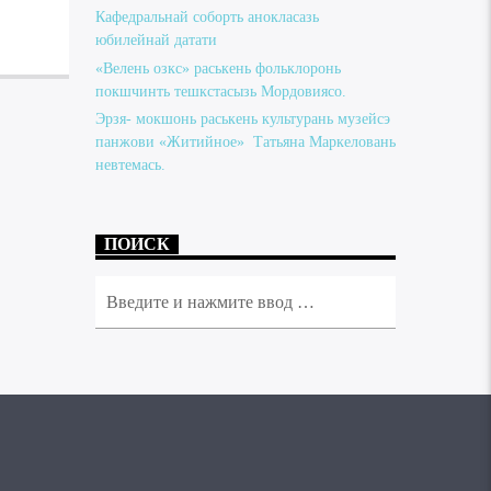
Кафедральнай соборть анокласазь
юбилейнай датати
«Велень озкс» раськень фольклоронь
покшчинть тешкстасызь Мордовиясо.
Эрзя- мокшонь раськень культурань музейсэ
панжови «Житийное» Татьяна Маркеловань
невтемась.
ПОИСК