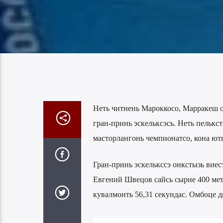
Неть читнень Мароккосо, Марракеш 
гран-принь эскельксэсь. Неть пелькст
масторлангонь чемпионатсо, кона юты
Гран-принь эскелькссэ онкстызь виес
Евгений Швецов сайсь сырне 400 мет
кувалмонть 56,31 секундас. Омбоце 