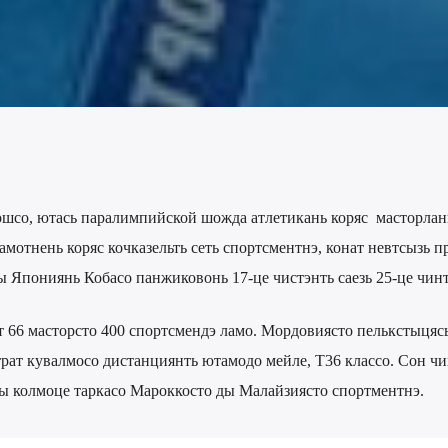
ошсо, ютась паралимпийской шожда атлетикань коряс масторлан
амотнень коряс кочказельть сеть спортсментнэ, конат невтсызь п
 Япониянь Кобасо панжиковонь 17-це чистэнть саезь 25-це чинт
т 66 масторсто 400 спортсмендэ ламо. Мордовиясто пелькстыцяс
рат кувалмосо дистанциянть ютамодо мейле, Т36 классо. Сон чи
ды колмоце таркасо Мароккосто ды Малайзиясто спортментнэ.