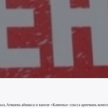
сь Атяшева аймакса и ванозе «Каменка» соксса арнемань компл