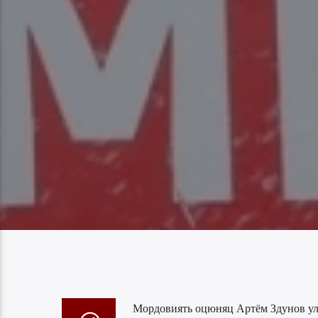
Мордовиять оцюняц Артём Здунов уль