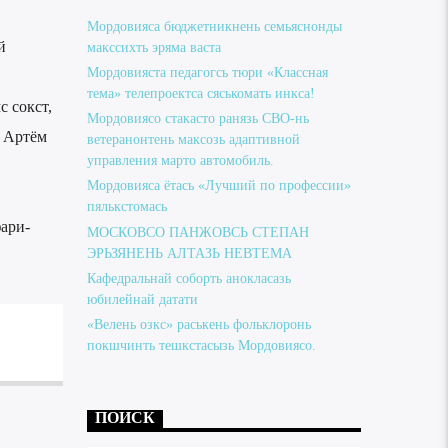
Мордовияса бюджетникнень семьяснонды
й
макссихть эряма васта
Мордовияста педагогсь тюри «Классная
тема» телепроектса сяськомать инкса!
с сокст,
Мордовиясо стакасто ранязь СВО-нь
. Артём
ветеранонтень максозь адаптивной
управления марто автомобиль.
Мордовияса ётась «Лучший по профессии»
пялькстомась
ари-
МОСКОВСО ПАНЖОВСЬ СТЕПАН
ЭРЬЗЯНЕНЬ АЛТАЗЬ НЕВТЕМА
Кафедральнай соборть анокласазь
юбилейнай датати
«Велень озкс» раськень фольклоронь
покшчинть тешкстасызь Мордовиясо.
ПОИСК