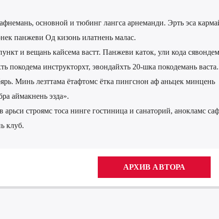
онафнемань, основной и тюбинг лангса арнеманди. Эрть эса карма
нек панжеви Од кизонь илатнень малас.
ункт и вещань кайсема вастт. Панжеви каток, ули кода сявондем
хть покодема инструкторхт, эвондайхть 20-шка покодемань васта
бярь. Минь лезттама ётафтомс ётка пингснон аф аньцек минцень
бра аймакнень эзда».
арьси строямс тоса нинге гостиница и санаторий, анокламс саф
ь клуб.
АРХИВ АВТОРА