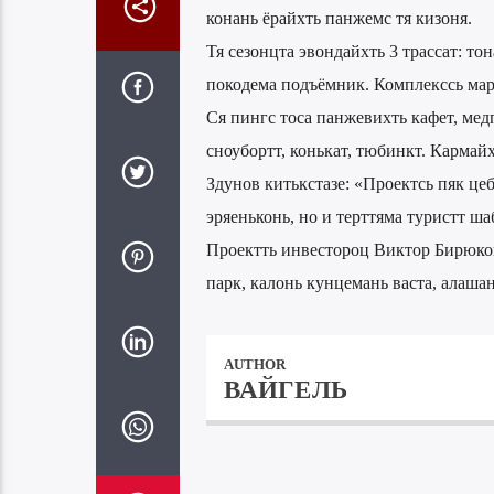
конань ёрайхть панжемс тя кизоня.
Тя сезонцта эвондайхть 3 трассат: т
покодема подъёмник. Комплекссь мар
Ся пингс тоса панжевихть кафет, медп
сноубортт, конькат, тюбинкт. Кармай
Здунов китькстазе: «Проектсь пяк це
эряеньконь, но и терттяма туристт ша
Проектть инвестороц Виктор Бирюков 
парк, калонь кунцемань васта, алашан
AUTHOR
ВАЙГЕЛЬ