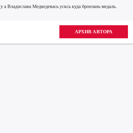
у а Владислава Медведевась усксь куда бронзань медаль.
АРХИВ АВТОРА