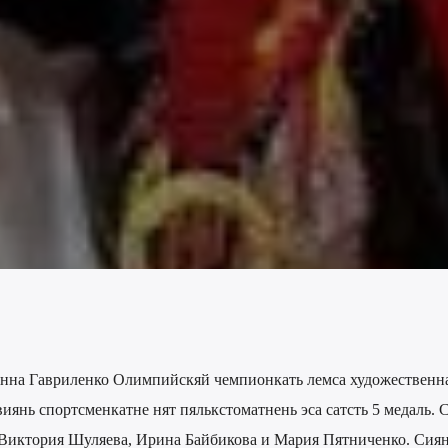
Анна Гавриленко Олимпийскяй чемпионкать лемса художественн
иянь спортсменкатне нят пялькстоматнень эса сатсть 5 медаль. 
ь: Виктория Шуляева, Ирина Байбикова и Мария Пятниченко. Сия