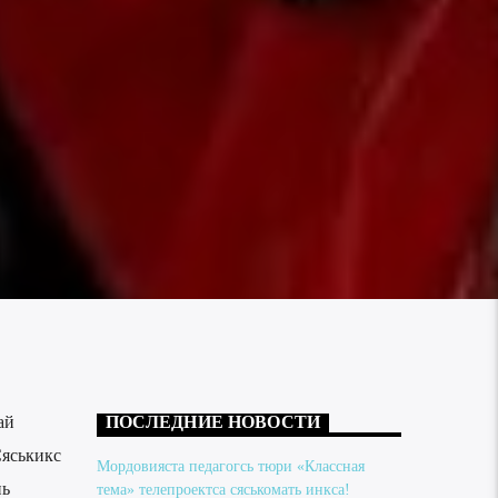
ай
ПОСЛЕДНИЕ НОВОСТИ
Сяськикс
Мордовияста педагогсь тюри «Классная
нь
тема» телепроектса сяськомать инкса!