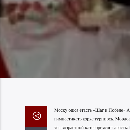
Моску ошса ётасть «Шаг к Победе» 
гимнастикать коряс турнирсь. Мордов
эсь возрастной категориясост араст