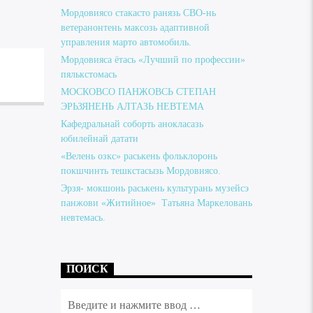
Мордовиясо стакасто ранязь СВО-нь
ветеранонтень максозь адаптивной
управления марто автомобиль.
Мордовияса ётась «Лучший по профессии»
пялькстомась
МОСКОВСО ПАНЖОВСЬ СТЕПАН
ЭРЬЗЯНЕНЬ АЛТАЗЬ НЕВТЕМА
Кафедральнай соборть анокласазь
юбилейнай датати
«Велень озкс» раськень фольклоронь
покшчинть тешкстасызь Мордовиясо.
Эрзя- мокшонь раськень культурань музейсэ
панжови «Житийное» Татьяна Маркеловань
невтемась.
ПОИСК