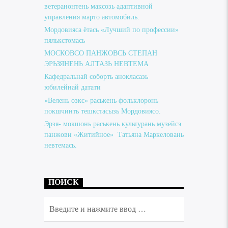
ветеранонтень максозь адаптивной
управления марто автомобиль.
Мордовияса ётась «Лучший по профессии»
пялькстомась
МОСКОВСО ПАНЖОВСЬ СТЕПАН
ЭРЬЗЯНЕНЬ АЛТАЗЬ НЕВТЕМА
Кафедральнай соборть анокласазь
юбилейнай датати
«Велень озкс» раськень фольклоронь
покшчинть тешкстасызь Мордовиясо.
Эрзя- мокшонь раськень культурань музейсэ
панжови «Житийное» Татьяна Маркеловань
невтемась.
ПОИСК