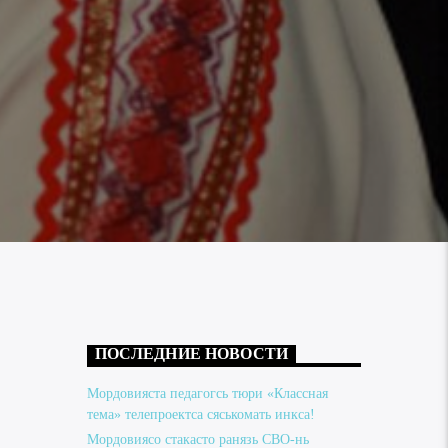
ПОСЛЕДНИЕ НОВОСТИ
Мордовияста педагогсь тюри «Классная
тема» телепроектса сяськомать инкса!
Мордовиясо стакасто ранязь СВО-нь