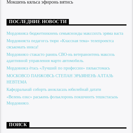
Мокшень кяльса эфиронь вятись
ПОСЛЕДНИЕ НОВОСТИ
Мордовияса бюджетникнень семьяснонды макссихть эряма васта
Мордовияста педагогсь тюри «Классная тема» телепроектса
сяськомать инкса!
Мордовиясо стакасто ранязь СВО-нь ветеранонтень максозь
адаптивной управления марто автомобиль.
Мордовияса ётась «Лучший по профессии» пялькстомась
МОСКОВСО ПАНЖОВСЬ СТЕПАН ЭРЬЗЯНЕНЬ АЛТАЗЬ
НЕВТЕМА
Кафедральнай соборть анокласазь юбилейнай датати
«Велень озкс» раськень фольклоронь покшчинть тешкстасызь
Мордовиясо.
ПОИСК