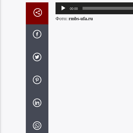
Аудиоплеер
00:00
Фото:
rmbs-ufa.ru