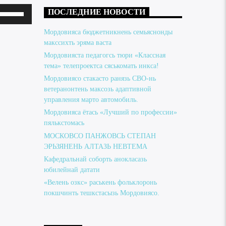
Используйте
ПОСЛЕДНИЕ НОВОСТИ
клавиши
Мордовияса бюджетникнень семьяснонды
вверх/
макссихть эряма васта
Мордовияста педагогсь тюри «Классная
вниз,
тема» телепроектса сяськомать инкса!
чтобы
Мордовиясо стакасто ранязь СВО-нь
увеличить
ветеранонтень максозь адаптивной
управления марто автомобиль.
или
Мордовияса ётась «Лучший по профессии»
уменьшить
пялькстомась
громкость.
МОСКОВСО ПАНЖОВСЬ СТЕПАН
ЭРЬЗЯНЕНЬ АЛТАЗЬ НЕВТЕМА
Кафедральнай соборть анокласазь
юбилейнай датати
«Велень озкс» раськень фольклоронь
покшчинть тешкстасызь Мордовиясо.