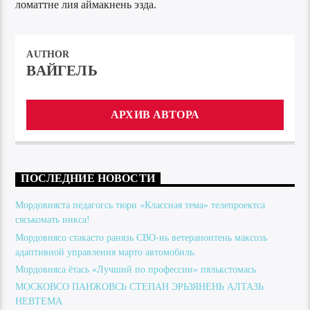
ломаттне лия аймакнень эзда.
AUTHOR
ВАЙГЕЛЬ
АРХИВ АВТОРА
ПОСЛЕДНИЕ НОВОСТИ
Мордовияста педагогсь тюри «Классная тема» телепроектса
сяськомать инкса!
Мордовиясо стакасто ранязь СВО-нь ветеранонтень максозь
адаптивной управления марто автомобиль.
Мордовияса ётась «Лучший по профессии» пялькстомась
МОСКОВСО ПАНЖОВСЬ СТЕПАН ЭРЬЗЯНЕНЬ АЛТАЗЬ
НЕВТЕМА