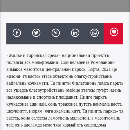
«Жильё и городская среда» национальнай проектсь
поладсы эсь мольфтеманц. Сон вельденза Ромоданово
аймакса мазоптови центральнай парксь. Тяфта, 2021-це
кизоня- тя вастсь ётась объектонь благоустройствань
вайгелень кочкамати. Тя пингти Филатовонь лемса паркть
эса ушедсь благоутройствань омбоце этапсь: путфт идень
налхксемань и спортонь площадкат. Нинге паркть
кучкасонза ащи ляй, сонь трвазонза путсть ваймама вастт,
шезлонгтт, нюрям, ялга якамань китт. Тя пингть парксь- тя
вастсь, кона салсесы ламотнень мяльснон, а мазоптомань
тефнень аделамда меле тяза кармайхть сашендома