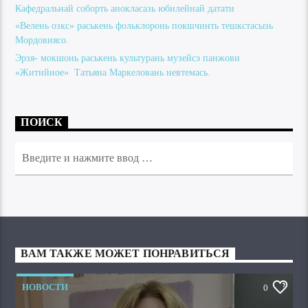
Кафедральнай соборть анокласазь юбилейнай датати
«Велень озкс» раськень фольклоронь покшчинть тешкстасызь
Мордовиясо.
Эрзя- мокшонь раськень культурань музейсэ панжови
«Житийное» Татьяна Маркеловань невтемась.
ПОИСК
ВАМ ТАКЖЕ МОЖЕТ ПОНРАВИТЬСЯ
НОВОСТИ
0