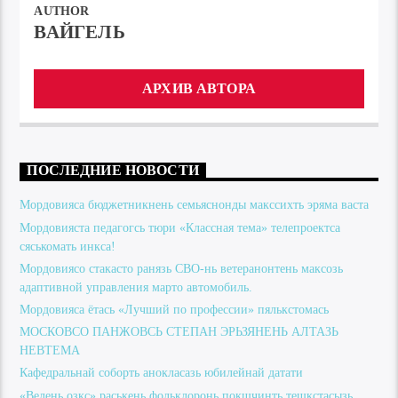
AUTHOR
ВАЙГЕЛЬ
АРХИВ АВТОРА
ПОСЛЕДНИЕ НОВОСТИ
Мордовияса бюджетникнень семьяснонды макссихть эряма васта
Мордовияста педагогсь тюри «Классная тема» телепроектса
сяськомать инкса!
Мордовиясо стакасто ранязь СВО-нь ветеранонтень максозь
адаптивной управления марто автомобиль.
Мордовияса ётась «Лучший по профессии» пялькстомась
МОСКОВСО ПАНЖОВСЬ СТЕПАН ЭРЬЗЯНЕНЬ АЛТАЗЬ
НЕВТЕМА
Кафедральнай соборть анокласазь юбилейнай датати
«Велень озкс» раськень фольклоронь покшчинть тешкстасызь