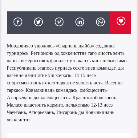
Мордовиясо ушодовсь «Сырнень шайба» содавикс
турнирэсь. Региононь од хоккеисттнэ таго лиссть эенть
лангс, весероссиянь финалс путевканть кисэ пелькстамо.
Республикань этапось пурнась сехте виев командат, ды
васенце изницятне уш кочказь! 14-15 иесэ
спортсментнэнь ютксо таркатне явовсть истя. Васенце
таркасо- Ковылкинань командась, омбоцесэнть-
Атюрьевань ды колмоцесэнть- Краснослободскоень.
Маласо шкастонть кармить пелькстамо 12-13 иесэ
Чаунзань, Атюрьевань, Инсаронь ды Ковылкинань
хоккеистнэ.