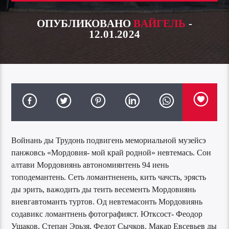
ОПУБЛИКОВАНО
ВАЙГЕЛЬ
-
12.01.2024
Войнань ды Трудонь подвигень мемориальной музейсэ
панжовсь «Мордовия- мой край родной» невтемась. Сон
алтави Мордовиянь автономиянтень 94 иень
топодемантень. Сеть ломантненень, кить чачсть, эрясть
ды эрить, важодить ды теить весементь Мордовиянь
виевгавтоманть туртов. Од невтемасонть Мордовиянь
содавикс ломантнень фотографияст. Ютксост- Феодор
Ушаков, Степан Эрьзя, Федот Сычков, Макар Евсевьев ды