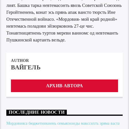
лият. Башка тарка невтемасонть явозь Советской Союзонь
Геройтненень, конат эсь прянь апак вансто тюрсть Ине
Отечественной войнасо. «Мордовия- мой край родной»
невтемась поладови эйзюрковонь 27-це чис.
Тонавтницятнень туртов мереви ванномс од невтеманть
Пушкинской картанть вельде.
AUTHOR
ВАЙГЕЛЬ
АРХИВ АВТОРА
ПОСЛЕДНИЕ НОВОСТИ
Мордовияса бюджетникнень семьяснонды макссихть эряма васта