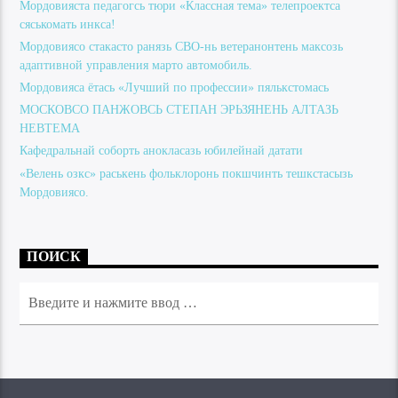
Мордовияста педагогсь тюри «Классная тема» телепроектса
сяськомать инкса!
Мордовиясо стакасто ранязь СВО-нь ветеранонтень максозь
адаптивной управления марто автомобиль.
Мордовияса ётась «Лучший по профессии» пялькстомась
МОСКОВСО ПАНЖОВСЬ СТЕПАН ЭРЬЗЯНЕНЬ АЛТАЗЬ
НЕВТЕМА
Кафедральнай соборть анокласазь юбилейнай датати
«Велень озкс» раськень фольклоронь покшчинть тешкстасызь
Мордовиясо.
ПОИСК