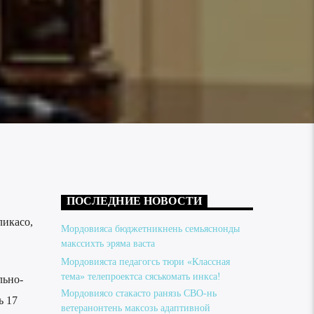
ПОСЛЕДНИЕ НОВОСТИ
ликасо,
Мордовияса бюджетникнень семьяснонды
макссихть эряма васта
Мордовияста педагогсь тюри «Классная
тема» телепроектса сяськомать инкса!
льно-
Мордовиясо стакасто ранязь СВО-нь
ь 17
ветеранонтень максозь адаптивной