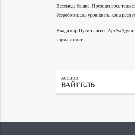
Весемеде башка, Президентэсь тешкст
безработицань уровнянть, кона респу
Владимир Путин арсесь Артём Здунов
кармавтомат.
AUTHOR
ВАЙГЕЛЬ