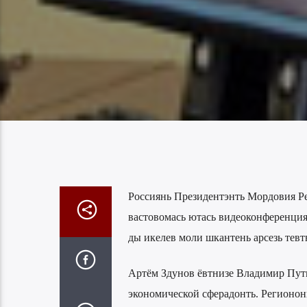
Россиянь Президентэнть Мордовия Ре
вастовомась ютась видеоконференциян
ды икелев моли шкантень арсезь тевт
Артём Здунов ёвтнизе Владимир Пут
экономической сферадонть. Регионон