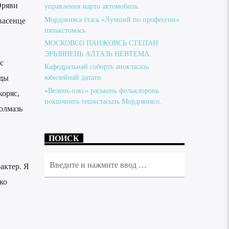
Эряви
управления марто автомобиль.
Мордовияса ётась «Лучший по профессии»
васенце
пялькстомась
МОСКОВСО ПАНЖОВСЬ СТЕПАН
ЭРЬЗЯНЕНЬ АЛТАЗЬ НЕВТЕМА
с
Кафедральнай соборть анокласазь
юбилейнай датати
 ды
«Велень озкс» раськень фольклоронь
коряс,
покшчинть тешкстасызь Мордовиясо.
юлмазь
ПОИСК
актер. Я
ко