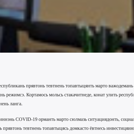
спубликань прявтонь тевтнень топавтыцянть марто важодемань
ь режимсэ. Кортамось мольсь стакачитнеде, конат улить респуб
нень ланга.
иннэнь COVID-19 орманть марто сюлмазь ситуациядонть, социа
ь прявтонь тевтнень топавтыцясь домкасто ёвтнесь инвестицяин