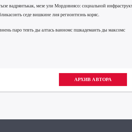
ызе вадрянтькак, мезе ули Мордовиясо: социальной инфраструк
бликасонть седе вишкине лия регионтнэнь коряс.
нень паро тевть ды алтась ванномс пшкадеманть ды максомс
АРХИВ АВТОРА