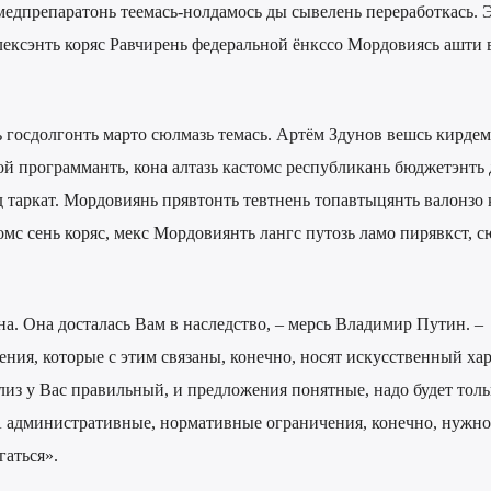
медпрепаратонь теемась-нолдамось ды сывелень переработкась. 
ксэнть коряс Равчирень федеральной ёнкссо Мордовиясь ашти 
ь госдолгонть марто сюлмазь темась. Артём Здунов вешсь кирдем
й программанть, кона алтазь кастомс республикань бюджетэнть
таркат. Мордовиянь прявтонть тевтнень топавтыцянть валонзо 
омс сень коряс, мекс Мордовиянть лангс путозь ламо пирявкст, с
а. Она досталась Вам в наследство, – мерсь Владимир Путин. –
ения, которые с этим связаны, конечно, носят искусственный хар
из у Вас правильный, и предложения понятные, надо будет толь
А административные, нормативные ограничения, конечно, нужно
гаться».