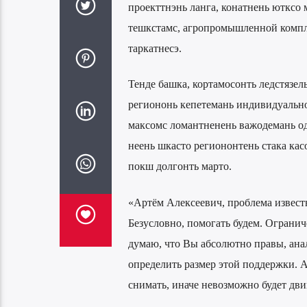
проекттнэнь ланга, конатнень ютксо 
тешкстамс, агропромышленной компле
таркатнесэ.
Тенде башка, кортамосонть ледстязел
региононь кепетемань индивидуально
максомс ломантненень важодемань од 
неень шкасто региононтень стака кас
покш долгонть марто.
«Артём Алексеевич, проблема известн
Безусловно, помогать будем. Огранич
думаю, что Вы абсолютно правы, анал
определить размер этой поддержки. 
снимать, иначе невозможно будет дви