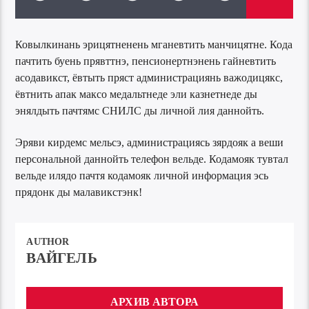
Ковылкинань эрицятненень мганевтить манчицятне. Кода
пачтить буень прявттнэ, пенсионертнэнень гайневтить
асодавикст, ёвтыть пряст администрациянь важодицякс,
ёвтнить апак максо медальтнеде эли казнетнеде ды
энялдыть пачтямс СНИЛС ды личной лия даннойть.
Эряви кирдемс мельсэ, администрациясь зярдояк а веши
персональной даннойть телефон вельде. Кодамояк тувтал
вельде илядо пачтя кодамояк личной информация эсь
прядонк ды малавикстэнк!
AUTHOR
ВАЙГЕЛЬ
АРХИВ АВТОРА