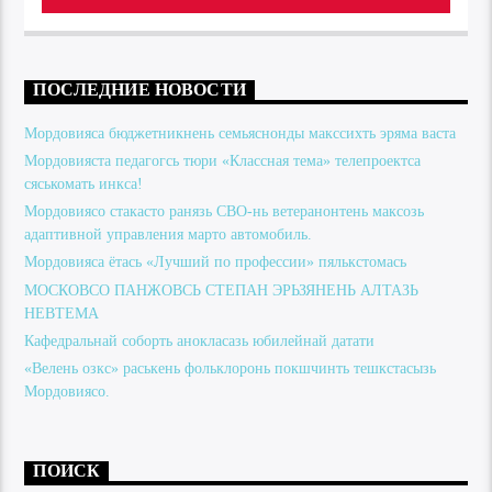
ПОСЛЕДНИЕ НОВОСТИ
Мордовияса бюджетникнень семьяснонды макссихть эряма васта
Мордовияста педагогсь тюри «Классная тема» телепроектса
сяськомать инкса!
Мордовиясо стакасто ранязь СВО-нь ветеранонтень максозь
адаптивной управления марто автомобиль.
Мордовияса ётась «Лучший по профессии» пялькстомась
МОСКОВСО ПАНЖОВСЬ СТЕПАН ЭРЬЗЯНЕНЬ АЛТАЗЬ
НЕВТЕМА
Кафедральнай соборть анокласазь юбилейнай датати
«Велень озкс» раськень фольклоронь покшчинть тешкстасызь
Мордовиясо.
ПОИСК