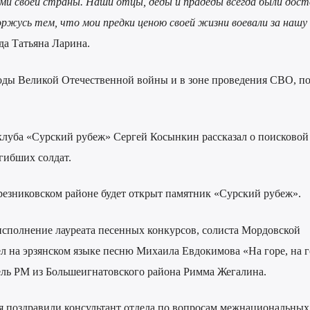
ями своей страны. Наши отцы, деды и прадеды всегда были дос
ржусь тем, что мои предки ценою своей жизни воевали за нашу
нда Татьяна Ларина.
 годы Великой Отечественной войны и в зоне проведения СВО, п
клуба «Сурский рубеж» Сергей Косынкин рассказал о поисковой
огибших солдат.
резниковском районе будет открыт памятник «Сурский рубеж».
 исполнение лауреата песенных конкурсов, солиста Мордовской
 на эрзянском языке песню Михаила Евдокимова «На горе, на 
ль РМ из Большеигнатовского района Римма Жегалина.
я поздравили консультант отдела по вопросам межнациональных