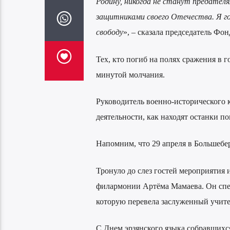
Родину, никогда не станут предател
защитниками своего Отечества. Я го
свободу
», – сказала председатель Фо
Тех, кто погиб на полях сражения в
минутой молчания.
Руководитель военно-исторического 
деятельности, как находят останки п
Напомним, что 29 апреля в Большебе
Тронуло до слез гостей мероприятия
филармонии Артёма Мамаева. Он спел
которую перевела заслуженный учите
С Днем эрзянского языка собравшихс