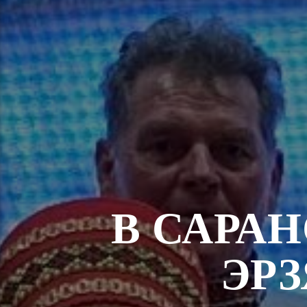
В САРА
ЭР