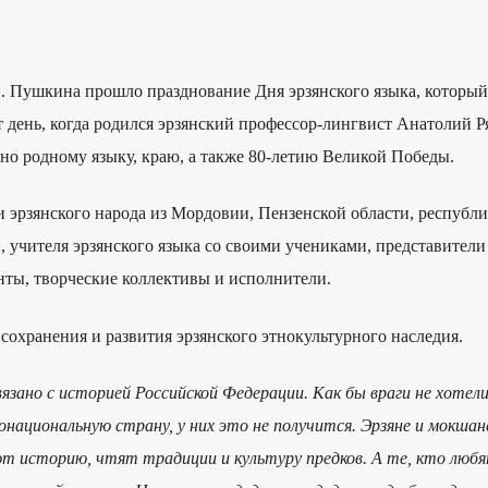
. Пушкина прошло празднование Дня эрзянского языка, который
от день, когда родился эрзянский профессор-лингвист Анатолий Р
но родному языку, краю, а также 80-летию Великой Победы.
 эрзянского народа из Мордовии, Пензенской области, республ
 учителя эрзянского языка со своими учениками, представители
ты, творческие коллективы и исполнители.
сохранения и развития эрзянского этнокультурного наследия.
вязано с историей Российской Федерации. Как бы враги не хотел
онациональную страну, у них это не получится. Эрзяне и мокшан
ют историю, ч
тят традиции и культуру предков. А те, кто люб