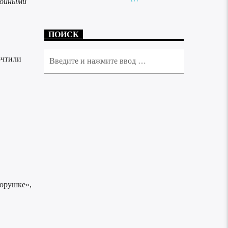
тойными
ПОИСК
очтили
горушке»,