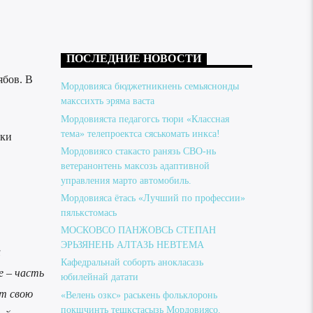
ПОСЛЕДНИЕ НОВОСТИ
ябов. В
Мордовияса бюджетникнень семьяснонды
макссихть эряма васта
Мордовияста педагогсь тюри «Классная
тема» телепроектса сяськомать инкса!
ики
Мордовиясо стакасто ранязь СВО-нь
ветеранонтень максозь адаптивной
управления марто автомобиль.
Мордовияса ётась «Лучший по профессии»
пялькстомась
МОСКОВСО ПАНЖОВСЬ СТЕПАН
ЭРЬЗЯНЕНЬ АЛТАЗЬ НЕВТЕМА
и
Кафедральнай соборть анокласазь
е – часть
юбилейнай датати
ят свою
«Велень озкс» раськень фольклоронь
покшчинть тешкстасызь Мордовиясо.