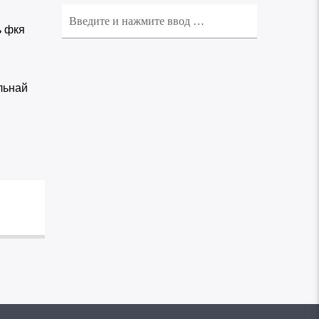
ь фкя
льнай