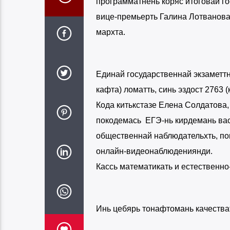
программатнень коряс итоговай го
вице-премьерть Галина Лотванова
мархта.
Единай государственнай экзаметтн
кафта) ломатть, синь эздост 2763 
Кода китькстазе Елена Солдатова,
покодемась ЕГЭ-нь кирдемань вас
общественнай наблюдательхть, по
онлайн-видеонаблюдениянди.
Кассь математикать и естественно
Инь цебярь тонафтомань качества