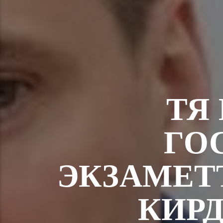
ТЯ
ГО
ЭКЗАМЕТ
КИРД