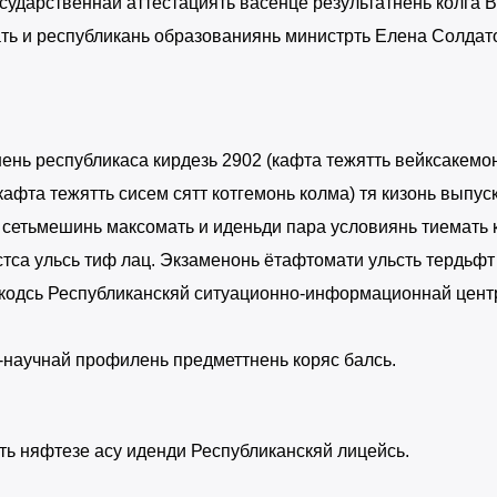
сударственнай аттестациять васенце результатнень колга 
ть и республикань образованиянь министрть Елена Солдат
ень республикаса кирдезь 2902 (кафта тежятть вейксакемо
(кафта тежятть сисем сятт котгемонь колма) тя кизонь выпус
 сетьмешинь максомать и иденьди пара условиянь тиемать 
тса ульсь тиф лац. Экзаменонь ётафтомати ульсть тердьфт
кодсь Республиканскяй ситуационно-информационнай цент
-научнай профилень предметтнень коряс балсь.
ть няфтезе асу иденди Республиканскяй лицейсь.