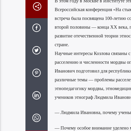
В этом году в Москве в Институте э
Всероссийская конференция «На стык
встреча была посвящена 100-летию с
второй половины — конца ХХ века, п
развитие отечественной теории этнос
стране.
Научные интересы Козлова связаны с
расселению и численности мордвы о
Иванович подготовил для республики
различные темы — проблемы расселен
этнопедагогику мордвы, этномедицин
учеников этнограф Людмила Ивановн
— Людмила Ивановна, почему ученый
— Почему особое внимание уделено мо