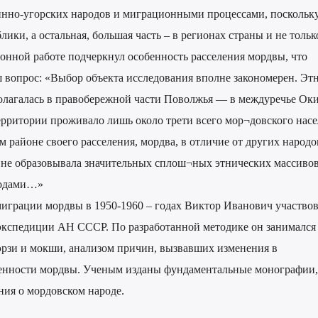
нно-угорских народов и миграционными процессами, поскольку
лики, а остальная, большая часть – в регионах страны и не тольк
онной работе подчеркнул особенность расселения мордвы, что
ш вопрос: «Выбор объекта исследования вполне закономерен. Эт
олагалась в правобережной части Поволжья — в междуречье Оки
территории проживало лишь около трети всего мор¬довского нас
м районе своего расселения, мордва, в отличие от других народо
, не образовывала значительных сплош¬ных этнических массивов
родами…»
миграции мордвы в 1950-1960 – годах Виктор Иванович участвов
экспедиции АН СССР. По разработанной методике он занимался
эрзи и мокши, анализом причин, вызвавших изменения в
енности мордвы. Ученым изданы фундаментальные монографии,
ния о мордовском народе.