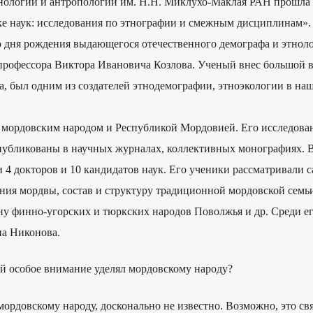
тнологии и антропологии им. Н.Н. Миклухо-Маклая РАН прошла
е наук: исследования по этнографии и смежным дисциплинам».
о дня рождения выдающегося отечественного демографа и этнол
рофессора Виктора Ивановича Козлова. Ученый внес большой в
а, был одним из создателей этнодемографии, этноэкологии в на
 мордовским народом и Республикой Мордовией. Его исследова
публикованы в научных журналах, коллективных монографиях. 
 4 докторов и 10 кандидатов наук. Его ученики рассматривали 
ия мордвы, состав и структуру традиционной мордовской семьи
у финно-угорских и тюркских народов Поволжья и др. Среди е
а Никонова.
 особое внимание уделял мордовскому народу?
рдовскому народу, досконально не известно. Возможно, это свя