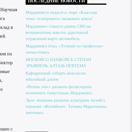
ПОСЛЕДНИЕ НОВОСТИ
 Научная
Мордовияста педагогсь тюри «Классная
ога
тема» телепроектса сяськомать инкса!
Мордовиясо стакасто ранязь СВО-нь
клад в
ветеранонтень максозь адаптивной
шей
управления марто автомобиль.
Мордовияса ётась «Лучший по профессии»
пялькстомась
ния по
МОСКОВСО ПАНЖОВСЬ СТЕПАН
Виктор
ЭРЬЗЯНЕНЬ АЛТАЗЬ НЕВТЕМА
самые
Кафедральнай соборть анокласазь
юбилейнай датати
,
«Велень озкс» раськень фольклоронь
го
покшчинть тешкстасызь Мордовиясо.
Эрзя- мокшонь раськень культурань музейсэ
панжови «Житийное» Татьяна Маркеловань
невтемась.
зано с