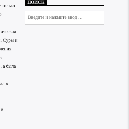
ПОИСК
 только
о.
ническая
, Суры и
еления
в
, а была
ал в
 в