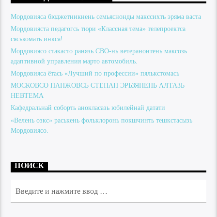
Мордовияса бюджетникнень семьяснонды макссихть эряма васта
Мордовияста педагогсь тюри «Классная тема» телепроектса
сяськомать инкса!
Мордовиясо стакасто ранязь СВО-нь ветеранонтень максозь
адаптивной управления марто автомобиль.
Мордовияса ётась «Лучший по профессии» пялькстомась
МОСКОВСО ПАНЖОВСЬ СТЕПАН ЭРЬЗЯНЕНЬ АЛТАЗЬ
НЕВТЕМА
Кафедральнай соборть анокласазь юбилейнай датати
«Велень озкс» раськень фольклоронь покшчинть тешкстасызь
Мордовиясо.
ПОИСК