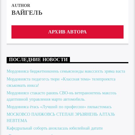
AUTHOR
ВАЙГЕЛЬ
АРХИВ АВТОРА
ПОСЛЕДНИЕ НОВОСТИ
Мордовияса бюджетникнень семьяснонды макссихть эряма васта
Мордовияста педагогсь тюри «Классная тема» телепроектса
сяськомать инкса!
Мордовиясо стакасто ранязь СВО-нь ветеранонтень максозь
адаптивной управления марто автомобиль.
Мордовияса ётась «Лучший по профессии» пялькстомась
МОСКОВСО ПАНЖОВСЬ СТЕПАН ЭРЬЗЯНЕНЬ АЛТАЗЬ
НЕВТЕМА
Кафедральнай соборть анокласазь юбилейнай датати