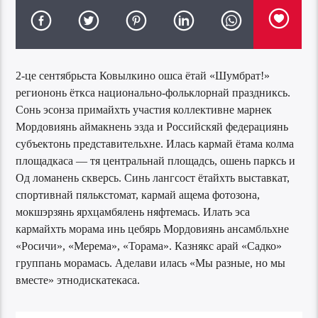
2-це сентябрьста Ковылкино ошса ётай «Шумбрат!»
региононь ёткса национально-фольклорнай праздниксь.
Сонь эсонза примайхть участия коллективне марнек
Мордовиянь аймакнень эзда и Российскяй федерациянь
субъектонь представительхне. Илась кармай ётама колма
площадкаса — тя центральнай площадсь, ошень парксь и
Од ломанень скверсь. Синь лангсост ётайхть выставкат,
спортивнай пялькстомат, кармай ащема фотозона,
мокшэрзянь ярхцамбялень няфтемась. Илать эса
кармайхть морама инь цебярь Мордовиянь ансамбльхне
«Росичи», «Мерема», «Торама». Казнякс арай «Садко»
группань морамась. Аделави илась «Мы разные, но мы
вместе» этнодискатекаса.