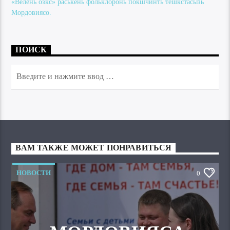
«Велень озкс» раськень фольклоронь покшчинть тешкстасызь
Мордовиясо.
ПОИСК
ВАМ ТАКЖЕ МОЖЕТ ПОНРАВИТЬСЯ
НОВОСТИ
0