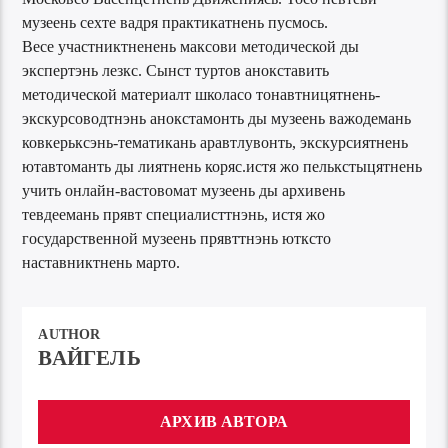
музеень сехте вадря практикатнень пусмось.
Весе участниктненень максови методической ды
экспертэнь лезкс. Сынст туртов анокставить
методической материалт школасо тонавтницятнень-
экскурсоводтнэнь анокстамонть ды музеень важодемань
ковкерьксэнь-тематикань аравтлувонть, экскурсиятнень
ютавтоманть ды лиятнень коряс.истя жо пелькстыцятнень
учить онлайн-вастовомат музеень ды архивень
тевдеемань прявт специалисттнэнь, истя жо
государственной музеень прявттнэнь ютксто
наставниктнень марто.
AUTHOR
ВАЙГЕЛЬ
АРХИВ АВТОРА