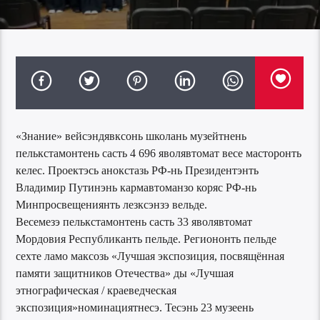
«Знание» вейсэндявксонь школань музейтнень
пелькстамонтень састь 4 696 яволявтомат весе масторонть
келес. Проектэсь анокстазь РФ-нь Президентэнть
Владимир Путинэнь кармавтоманзо коряс РФ-нь
Минпросвещениянть лезксэнзэ вельде.
Весемезэ пелькстамонтень састь 33 яволявтомат
Мордовия Республиканть пельде. Региононть пельде
сехте ламо максозь «Лучшая экспозиция, посвящённая
памяти защитников Отечества» ды «Лучшая
этнографическая / краеведческая
экспозиция»номинациятнесэ. Тесэнь 23 музеень