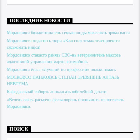
ПОСЛЕДНИЕ НОВОСТИ
Мордовияса бюджетникнень семьяснонды макссихть эряма васта
Мордовияста педагогсь тюри «Классная тема» телепроектса
сяськомать инкса!
Мордовиясо стакасто ранязь СВО-нь ветеранонтень максозь
адаптивной управления марто автомобиль.
Мордовияса ётась «Лучший по профессии» пялькстомась
МОСКОВСО ПАНЖОВСЬ СТЕПАН ЭРЬЗЯНЕНЬ АЛТАЗЬ
НЕВТЕМА
Кафедральнай соборть анокласазь юбилейнай датати
«Велень озкс» раськень фольклоронь покшчинть тешкстасызь
Мордовиясо.
ПОИСК