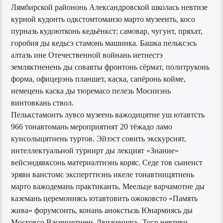
Лямбирской райононь Александровской школась невтизе
курной кудонть одкстомтоманзо марто музеенть, косо
пурназь кудоютконь кедьёнкст: самовар, чугунт, пряхат,
горобия ды кедьсэ стамонь машинка. Башка пельксэсь
алтазь ине Отечественной войнань иетнестэ
земляктненень ды совавты фронтонь сёрмат, политруконь
форма, офицерэнь планшет, каска, сапёронь койме,
немецень каска ды тюремасо пелезь Мосинэнь
винтовкань ствол.
Пелькстамонть лувсо музеень важодицятне уш ютавтсть
966 тонавтомань мероприятият 20 тёжадо ламо
кунсолыцятнень туртов. Эйзэст совить экскурсият,
интеллектуальной турнирт ды лекцият «Знание»
вейсэндявксонь материалтнэнь коряс. Седе тов сыненст
эряви ванстомс эксперттнэнь икеле тонавтницятнень
марто важодемань практиканть. Меельце варчамотне ды
каземань церемониясь ютавтовить ожоковсто «Память
жива» форумсонть, конань анокстызь Юнармиясь ды
Московсо Васенцетнень Движениясь. Тосо невтеви