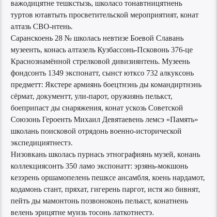
важодицятне тешкстызь, школасо тонавтницятнень
туртов ютавтыть просветительской мероприятият, конат
алтазь СВО-нтень.
Саранскоень 28 № школась невтизе Боевой Славань
музеенть, конась алтазель Кузбассонь-Псковонь 376-це
Краснознамённой стрелковой дивизиянтень. Музеень
фондсонть 1349 экспонатт, сынст ютксо 732 алкуксонь
предметт: Якстере армиянь боецтнэнь ды командиртнэнь
сёрмат, документт, ули-парот, оружиянь пелькст,
боеприпаст ды снаряжения, конат ускозь Советской
Союзонь Героенть Михаил Девятаевень лемсэ «Память»
школань поисковой отрядонь военно-исторической
экспедициятнестэ.
Низовкань школась пурнась этнографиянь музей, конань
коллекциясонть 350 ламо экспонатт: эрзянь-мокшонь
кезэрень оршамопелень пешксе ансамбля, коень нардамот,
кодамонь стант, пряхат, гигерень паргот, истя жо бивнят,
пейть ды мамонтонь позвоноконь пелькст, конатнень
велень эрицятне муизь тосонь латкотнестэ.