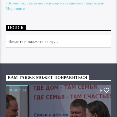
«Велень озкс» раськень фольклоронь покшчинть тешкстасызь
Мордовиясо.
ПОИСК
ВАМ ТАКЖЕ МОЖЕТ ПОНРАВИТЬСЯ
НОВОСТИ
0