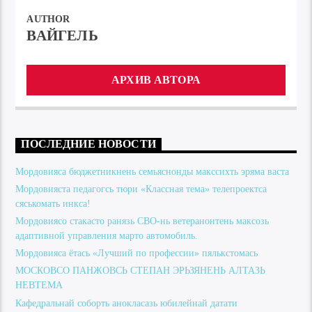
AUTHOR
ВАЙГЕЛЬ
АРХИВ АВТОРА
ПОСЛЕДНИЕ НОВОСТИ
Мордовияса бюджетникнень семьяснонды макссихть эряма васта
Мордовияста педагогсь тюри «Классная тема» телепроектса
сяськомать инкса!
Мордовиясо стакасто ранязь СВО-нь ветеранонтень максозь
адаптивной управления марто автомобиль.
Мордовияса ётась «Лучший по профессии» пялькстомась
МОСКОВСО ПАНЖОВСЬ СТЕПАН ЭРЬЗЯНЕНЬ АЛТАЗЬ
НЕВТЕМА
Кафедральнай соборть анокласазь юбилейнай датати