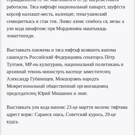
работасна. Тяса няфтьфт национальнай панархт, шуфтста
керсеф налхкшт-месть, валенцят, теньгушевскяй
семицветкась и стак тов. Лиякс азомс сембось ся, мезьс а
ули кода шнафтомс пря Мордовиянь маштыкядь
ломаттненди.
Выставкать панжема и тяса няфтьф козяшить ванома
сашендсть Российскяй Федерациянь сенаторсь Пётр
Тултаев, МР-нь культурань, национальнай политикань и
архивнай тевонь министрть васенце заместителец
Александр Губанищев, Мокшэрзянь народть
Межрегиональнай общественнай организациянц
председателец Юрий Мишанин и лият.
Выставкать ули кода ваномс 23-це мартти молемс тяфтама
адрест коряс: Саранск ошсь, Советскяй курось, 29-це
кудсь.