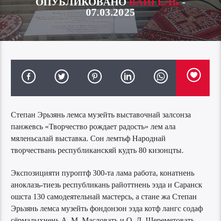
ОПУБЛИКОВАНО
ВАЙГЕЛЬ
-
07.03.2025
Степан Эрьзянь лемса музейть выставочнай залсонза
панжевсь «Творчество рождает радость» лем ала
мяленьсалай выставка. Сон лемтьф Народнай
творчествань республиканскяй кудть 80 кизонцты.
Экспозицияти пуроптф 300-та лама работа, конатнень
аноклазь-тиезь республикань райоттнень эзда и Саранск
ошста 130 самодеятельнай мастерсь, а стане жа Степан
Эрьзянь лемса музейть фондонзон эзда котф лангс содаф
сёрмадыхнень А. М. Масловать и О. Д. Шереметовать