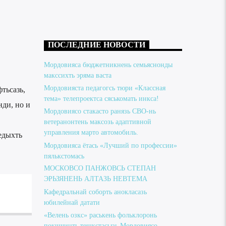
ПОСЛЕДНИЕ НОВОСТИ
Мордовияса бюджетникнень семьяснонды
макссихть эряма васта
Мордовияста педагогсь тюри «Классная
тьсазь,
тема» телепроектса сяськомать инкса!
нди, но и
Мордовиясо стакасто ранязь СВО-нь
ветеранонтень максозь адаптивной
управления марто автомобиль.
едыхть
Мордовияса ётась «Лучший по профессии»
пялькстомась
МОСКОВСО ПАНЖОВСЬ СТЕПАН
ЭРЬЗЯНЕНЬ АЛТАЗЬ НЕВТЕМА
Кафедральнай соборть анокласазь
юбилейнай датати
«Велень озкс» раськень фольклоронь
покшчинть тешкстасызь Мордовиясо.