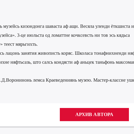
 музейсь кизондонга шаваста аф ащи. Весяла уленди ёткшиста и
ейса». 3-це июльста од ломаттне кочксевсть ни тов эсь кядьса
 теест мярьгихть.
сь лацонь занятия живописть коряс. Школаса тонафнихненди няф
хне няфтьсазь, што салсь кондясти аф аньцек таньфонь максома
И.Д.Воронинонь лемса Краеведениянь музею. Мастер-классне уш
АРХИВ АВТОРА