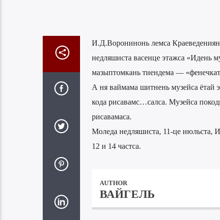
И.Д.Воронинонь лемса Краеведениянь
недляшиста васенце этажса «Идень муз
мазыптомкань тиендема — «фенечкат»
А ня ваймама шитнень музейса ётай э
кода рисавамс…салса. Музейса покоди
рисавамаса.
Моледа недляшиста, 11-це июльста, 
12 и 14 частса.
AUTHOR
ВАЙГЕЛЬ