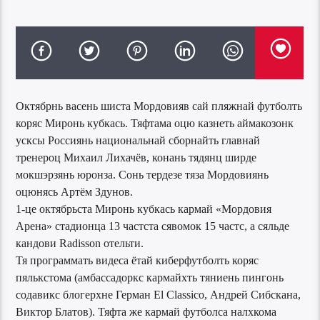
Октябрнь васень шиста Мордовияв сай пляжнай футболть
коряс Миронь кубкась. Тяфтама оцю казнеть аймакозонк
усксы Россиянь национальнай сборнайть главнай
тренероц Михаил Лихачёв, конань тядянц ширде
мокшэрзянь юронза. Сонь тердезе тяза Мордовиянь
оцюнясь Артём Здунов.
1-це октябрьста Миронь кубкась кармай «Мордовия
Арена» стадионца 13 частста сявомок 15 частс, а сяльде
кандови Radisson отельти.
Тя программать видеса ётай киберфутболть коряс
пялькстома (амбассадоркс кармайхть тяниень пингонь
содавикс блогерхне Герман El Classico, Андрей Сибскана,
Виктор Блатов). Тяфта же кармай футболса налхкома