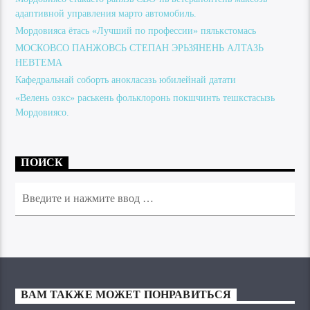
адаптивной управления марто автомобиль.
Мордовияса ётась «Лучший по профессии» пялькстомась
МОСКОВСО ПАНЖОВСЬ СТЕПАН ЭРЬЗЯНЕНЬ АЛТАЗЬ
НЕВТЕМА
Кафедральнай соборть анокласазь юбилейнай датати
«Велень озкс» раськень фольклоронь покшчинть тешкстасызь
Мордовиясо.
ПОИСК
ВАМ ТАКЖЕ МОЖЕТ ПОНРАВИТЬСЯ