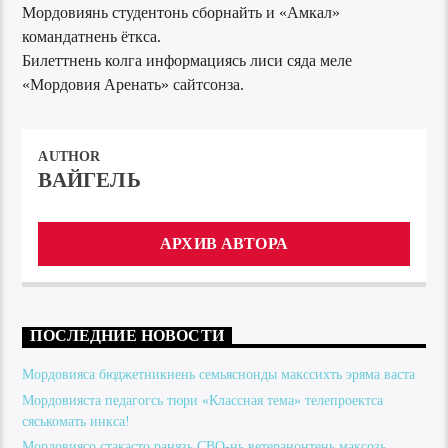
Мордовиянь студентонь сборнайть и «Амкал»
командатнень ёткса.
Билеттнень колга информациясь лиси сяда меле
«Мордовия Аренать» сайтсонза.
AUTHOR
ВАЙГЕЛЬ
АРХИВ АВТОРА
ПОСЛЕДНИЕ НОВОСТИ
Мордовияса бюджетникнень семьяснонды макссихть эряма васта
Мордовияста педагогсь тюри «Классная тема» телепроектса
сяськомать инкса!
Мордовиясо стакасто ранязь СВО-нь ветеранонтень максозь