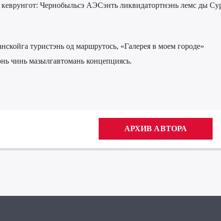
я кеврунгот: Чернобыльсэ АЭСэнть ликвидатортнэнь лемс ды Су
нскойга туристэнь од маршрутось, «Галерея в моем городе»
нь чинь мазылгавтомань концепциясь.
АРХИВ АВТОРА