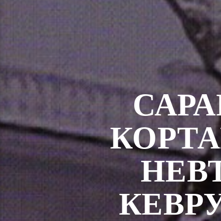
САР
КОРТА
НЕВ
КЕВР