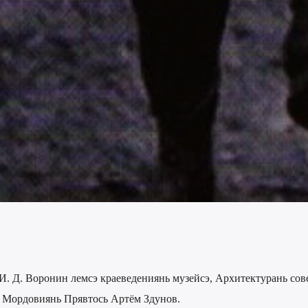
И. Д. Воронин лемсэ краеведениянь музейсэ, Архитектурань сов
о Мордовиянь Прявтось Артём Здунов.