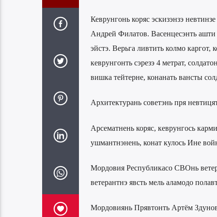
Кеврунгонь коряс эскизэнзэ невтинзе
Андрей Филатов. Васенцесэнть ашти б
эйстэ. Верьга ливтить колмо каргот, 
кеврунгонть сэрезэ 4 метрат, солдато
вишка тейтерне, конанать вансты сол
Архитектурань советэнь пря невтицят
Арсематнень коряс, кеврунгось карм
ушмантнэнень, конат кулось Ине войн
Мордовия Республикасо СВОнь ветер
ветерантнэ явсть мель аламодо полавт
Мордовиянь Прявтонть Артём Здуново