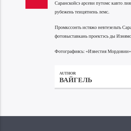
Саранскойсэ арсеви путомс кавто ли
рубежень теицятнень лемс.
Промкссонть истяжо невтезельть Сара
фотовыставкань проектэсь ды Изнямо
Фотографиясь: «Известия Мордовии»
AUTHOR
ВАЙГЕЛЬ