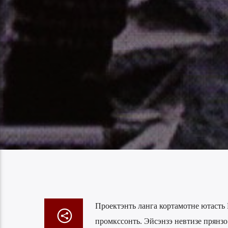
Проектэнть ланга кортамотне ютасть 
промкссонть. Эйсэнзэ невтизе прянз