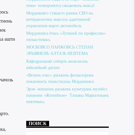
тема» телепроектса сяськомать инкса!
рось
Мордовиясо стакасто ранязь СВО-нь
ветеранонтень максозь адаптивной
ятнень
управления марто автомобиль.
нек
Мордовияса ётась «Лучший по профессии»
ка ашти
пялькстомась
МОСКОВСО ПАНЖОВСЬ СТЕПАН
ЭРЬЗЯНЕНЬ АЛТАЗЬ НЕВТЕМА
Кафедральнай соборть анокласазь
юбилейнай датати
«Велень озкс» раськень фольклоронь
чачозь
покшчинть тешкстасызь Мордовиясо.
Эрзя- мокшонь раськень культурань музейсэ
панжови «Житийное» Татьяна Маркеловань
невтемась.
арто.
ПОИСК
ка,