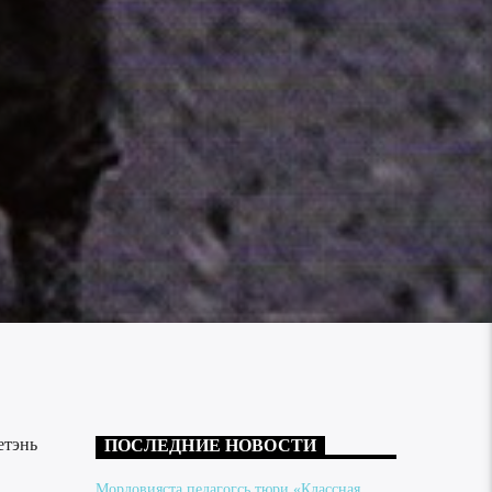
етэнь
ПОСЛЕДНИЕ НОВОСТИ
Мордовияста педагогсь тюри «Классная