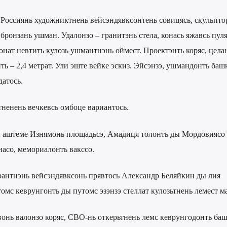
 Россиянь художниктнень вейсэндявксонтень совицясь, скульпто
ронзань ушман. Удалонзо – гранитэнь стела, конась яжавсь пул
конат невтить кулозь ушмантнэнь оймест. Проектэнть коряс, цела
нть – 2,4 метрат. Ули эште вейке эскиз. Эйсэнзэ, ушмандонть баш
датось.
ненень вечкевсь омбоце вариантось.
и аштеме Изнямонь площадьсэ, Амадиця толонть ды Мордовиясо 
асо, мемориалонть вакссо.
антнэнь вейсэндявксонь прявтось Александр Беляйкин ды лия
омс кеврунгонть ды путомс эзэнзэ стеллат кулозьтнень лемест м
нь валонзо коряс, СВО-нь откерьтнень лемс кеврунгодонть баш