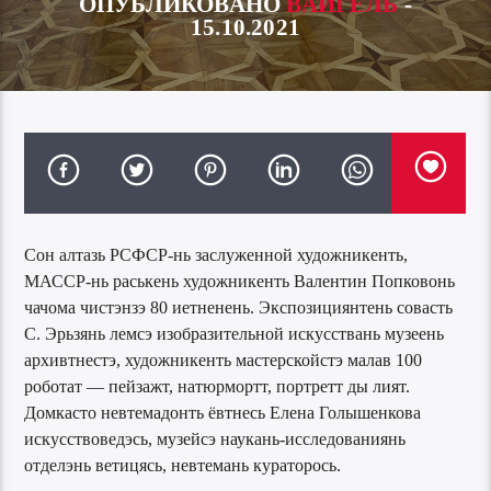
ОПУБЛИКОВАНО
ВАЙГЕЛЬ
-
15.10.2021
Сон алтазь РСФСР-нь заслуженной художникенть,
МАССР-нь раськень художникенть Валентин Попковонь
чачома чистэнзэ 80 иетненень. Экспозициянтень совасть
С. Эрьзянь лемсэ изобразительной искусствань музеень
архивтнестэ, художникенть мастерскойстэ малав 100
роботат — пейзажт, натюрмортт, портретт ды лият.
Домкасто невтемадонть ёвтнесь Елена Голышенкова
искусствоведэсь, музейсэ наукань-исследованиянь
отделэнь ветицясь, невтемань кураторось.