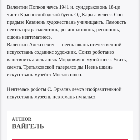
Валентин Попков чачсь 1941 и. сундерьковонь 18-це
чистэ Краснослободской буень Од Карьга велесэ. Сон
прядызе Казанень художествань училищанть. Ламоксть
невтсь пря раськеютонь, регионъютконь, региононь,
ошонь невтематнесэ.
Валентин Алексеевич — неень шкань отечественной
искусствань содавикс художник. Сонзэ роботанзо
ванствоить аволь ансяк Мордовиянь музейтнесэ. Улить,
саемга, Третьяковской галереясо ды Неень шкань
искусствань музейсэ Москов ошсо.
Невтемась роботы С. Эрьзянь лемсэ изобразительной
искусствань музеень невтемань нупальсэ.
AUTHOR
ВАЙГЕЛЬ