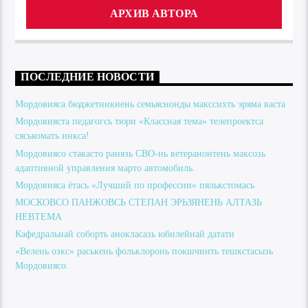
АРХИВ АВТОРА
ПОСЛЕДНИЕ НОВОСТИ
Мордовияса бюджетникнень семьяснонды макссихть эряма васта
Мордовияста педагогсь тюри «Классная тема» телепроектса
сяськомать инкса!
Мордовиясо стакасто ранязь СВО-нь ветеранонтень максозь
адаптивной управления марто автомобиль.
Мордовияса ётась «Лучший по профессии» пялькстомась
МОСКОВСО ПАНЖОВСЬ СТЕПАН ЭРЬЗЯНЕНЬ АЛТАЗЬ
НЕВТЕМА
Кафедральнай соборть анокласазь юбилейнай датати
«Велень озкс» раськень фольклоронь покшчинть тешкстасызь
Мордовиясо.