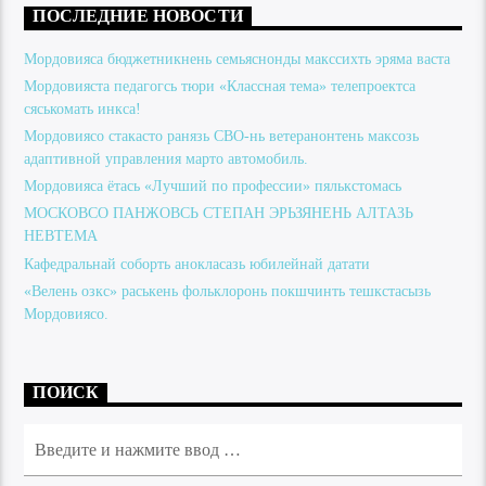
ПОСЛЕДНИЕ НОВОСТИ
Мордовияса бюджетникнень семьяснонды макссихть эряма васта
Мордовияста педагогсь тюри «Классная тема» телепроектса
сяськомать инкса!
Мордовиясо стакасто ранязь СВО-нь ветеранонтень максозь
адаптивной управления марто автомобиль.
Мордовияса ётась «Лучший по профессии» пялькстомась
МОСКОВСО ПАНЖОВСЬ СТЕПАН ЭРЬЗЯНЕНЬ АЛТАЗЬ
НЕВТЕМА
Кафедральнай соборть анокласазь юбилейнай датати
«Велень озкс» раськень фольклоронь покшчинть тешкстасызь
Мордовиясо.
ПОИСК