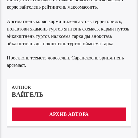
коряс вайгелень рейтингень максомасонть.
Арсематнень коряс карми пижелгавтозь территориясь,
полавтови якамонь туртов янтнэнь схемась, карми путозь
эйкакштнень туртов налксема тарка ды анокстазь
эйкакштнэнь ды покштнэнь туртов оймсема тарка.
Проектэнь теемстэ ловозельть Саранскоень эрицятнень
арсемаст.
AUTHOR
ВАЙГЕЛЬ
АРХИВ АВТОРА