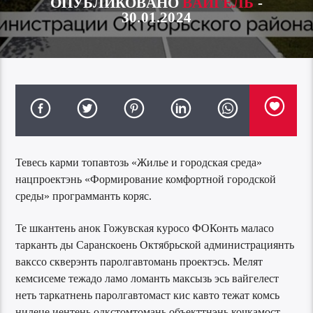
ОПУБЛИКОВАНО
ВАЙГЕЛЬ
-
30.01.2024
Тевесь карми топавтозь «Жилье и городская среда»
нацпроектэнь «Формирование комфортной городской
среды» программанть коряс.
Те шкантень анок Гожувская куросо ФОКонть маласо
тарканть ды Саранскоень Октябрьской администрациянть
вакссо скверэнть паролгавтомань проектэсь. Мелят
кемсисеме тежадо ламо ломанть максызь эсь вайгелест
неть таркатнень паролгавтомаст кис кавто тежат комсь
нилеце иентень одкстомтомань объекттнэнь кочкамост