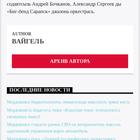
содавтсызь Андрей Бочканов, Александр Сергеев ды
«Биг-бенд Саранск» джазонь оркестрась.
AUTHOR
ВАЙГЕЛЬ
АРХИВ АВТОРА
ПОСЛЕДНИЕ НОВОСТИ
Мордовияса бюджетникнень семьяснонды макссихть эряма васта
Мордовияста педагогсь тюри «Классная тема» телепроектса
сяськомать инкса!
Мордовиясо стакасто ранязь СВО-нь ветеранонтень максозь
адаптивной управления марто автомобиль.
Мордовияса ётась «Лучший по профессии» пялькстомась