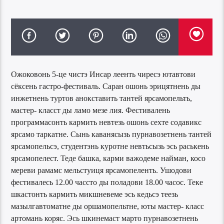
Ожоковонь 5-це чистэ Инсар леенть чиресэ ютавтови
сёксень гастро-фестиваль. Саран ошонь эрицятнень ды
инжетнень туртов анокставить тантей ярсамопельть,
мастер- класст ды ламо мезе лия. Фестивалень
программасонть кармить невтезь ошонь сехте содавикс
ярсамо таркатне. Сынь каванясызь пурнавозетнень тантей
ярсамопельсэ, студентэнь куротне невтьсызь эсь раськень
ярсамопелест. Теде башка, карми важодеме найман, косо
мереви рамамс мельстуиця ярсамопеленть. Ушодови
фестивалесь 12.00 чассто ды поладови 18.00 часос. Теке
шкастонть кармить микшневеме эсь кедьсэ теезь
мазылгавтоматне ды оршамопельтне, юты мастер- класс
артомань коряс. Эсь шкинемаст марто пурнавозетнень