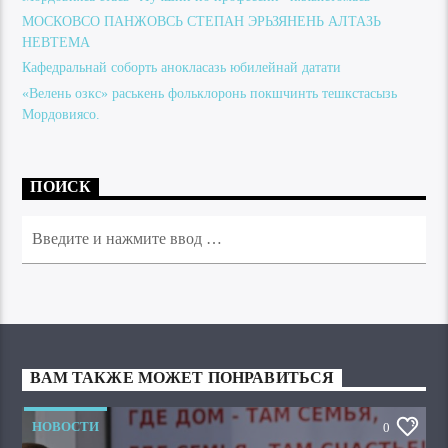
МОСКОВСО ПАНЖОВСЬ СТЕПАН ЭРЬЗЯНЕНЬ АЛТАЗЬ
НЕВТЕМА
Кафедральнай соборть анокласазь юбилейнай датати
«Велень озкс» раськень фольклоронь покшчинть тешкстасызь
Мордовиясо.
ПОИСК
ВАМ ТАКЖЕ МОЖЕТ ПОНРАВИТЬСЯ
НОВОСТИ
0