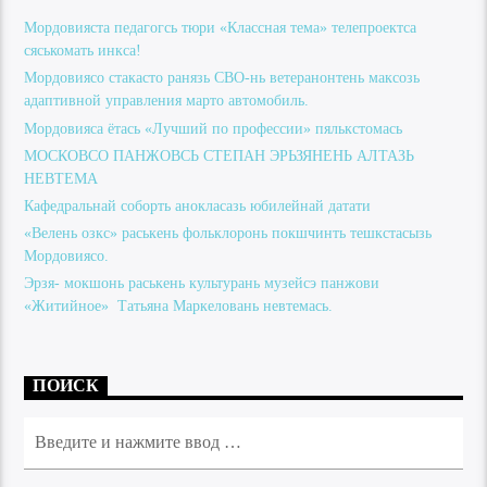
Мордовияста педагогсь тюри «Классная тема» телепроектса
сяськомать инкса!
Мордовиясо стакасто ранязь СВО-нь ветеранонтень максозь
адаптивной управления марто автомобиль.
Мордовияса ётась «Лучший по профессии» пялькстомась
МОСКОВСО ПАНЖОВСЬ СТЕПАН ЭРЬЗЯНЕНЬ АЛТАЗЬ
НЕВТЕМА
Кафедральнай соборть анокласазь юбилейнай датати
«Велень озкс» раськень фольклоронь покшчинть тешкстасызь
Мордовиясо.
Эрзя- мокшонь раськень культурань музейсэ панжови
«Житийное» Татьяна Маркеловань невтемась.
ПОИСК