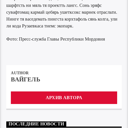
шарфтсть ни мяль тя проектть лангс. Сонь эряфс
сувафтомац кармай цебярь ушетксокс марнек отрасльти.
Нинге тя васедемать пингста корхтафоль сянь колга, ули
ли кода Рузаевкаса тиемс экопарк.
Фото: Пресс-служба Главы Республики Мордовия
AUTHOR
ВАЙГЕЛЬ
АРХИВ АВТОРА
ПОСЛЕДНИЕ НОВОСТИ