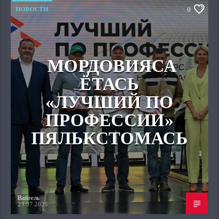
НОВОСТИ
0
МОРДОВИЯСА
ЁТАСЬ
«ЛУЧШИЙ ПО
ПРОФЕССИИ»
ПЯЛЬКСТОМАСЬ
Вайгель
23.07.2026