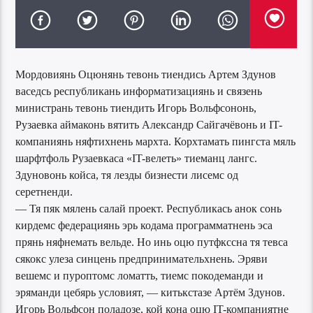
Мордовиянь Оцюнянь тевонь тиендись Артем Здунов
васедсь республикань информатизациянь и связень
министрань тевонь тиендить Игорь Вольфсононь,
Рузаевка аймаконь вятить Александр Сайгачёвонь и IT-
компаниянь няфтихнень мархта. Корхтамать пингста мяль
шарфтфоль Рузаевкаса «IT-велеть» тиеманц лангс.
Здуновонь койса, тя лезды бизнести лисемс од
серетненди.
— Тя пяк мялень салай проект. Республикась анок сонь
кирдемс федерациянь эрь кодама программатнень эса
прянь няфнемать вельде. Но инь оцю путфкссна тя тевса
сякокс улеза синцень предпринимательхнень. Эряви
вешемс и пуроптомс ломатть, тиемс покодеманди и
эряманди цебярь условият, — китькстазе Артём Здунов.
Игорь Вольфсон поладозе, кой кона оцю IT-компаниятне